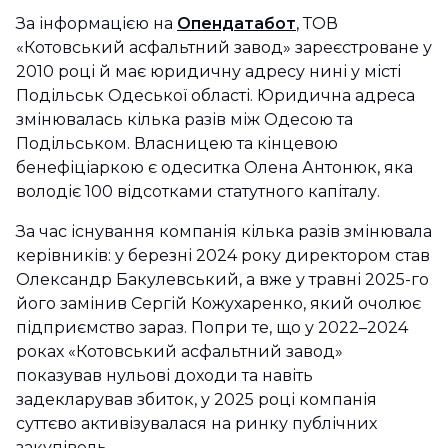
За інформацією на
Опендатабот
, ТОВ
«Котовський асфальтний завод» зареєстроване у
2010 році й має юридичну адресу нині у місті
Подільськ Одеської області. Юридична адреса
змінювалась кілька разів між Одесою та
Подільськом. Власницею та кінцевою
бенефіціаркою є одеситка Олена Антонюк, яка
володіє 100 відсотками статутного капіталу.
За час існування компанія кілька разів змінювала
керівників: у березні 2024 року директором став
Олександр Бакулевський, а вже у травні 2025-го
його замінив Сергій Кожухаренко, який очолює
підприємство зараз. Попри те, що у 2022–2024
роках «Котовський асфальтний завод»
показував нульові доходи та навіть
задекларував збиток, у 2025 році компанія
суттєво активізувалася на ринку публічних
закупівель.