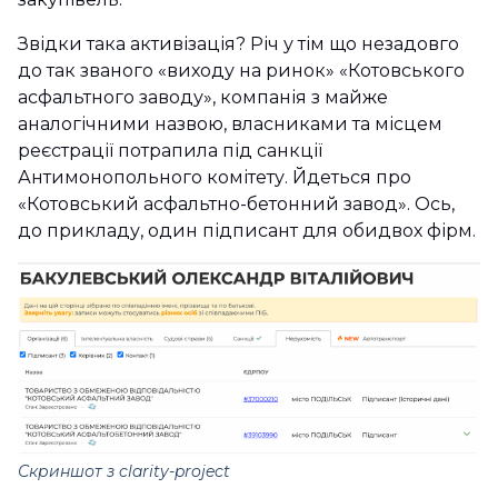
Звідки така активізація? Річ у тім що незадовго
до так званого «виходу на ринок» «Котовського
асфальтного заводу», компанія з майже
аналогічними назвою, власниками та місцем
реєстрації потрапила під санкції
Антимонопольного комітету. Йдеться про
«Котовський асфальтно-бетонний завод». Ось,
до прикладу, один підписант для обидвох фірм.
Скриншот з clarity-project