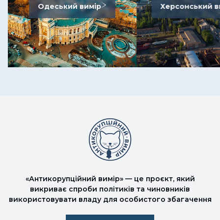
Одеський вимір
Херсонський в
«Антикорупційний вимір» — це проєкт, який
викриває спроби політиків та чиновників
використовувати владу для особистого збагачення