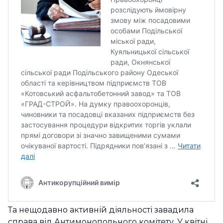
Та нещодавно активній діяльності завадила
справа від Антимонопольного комітету. У квітні