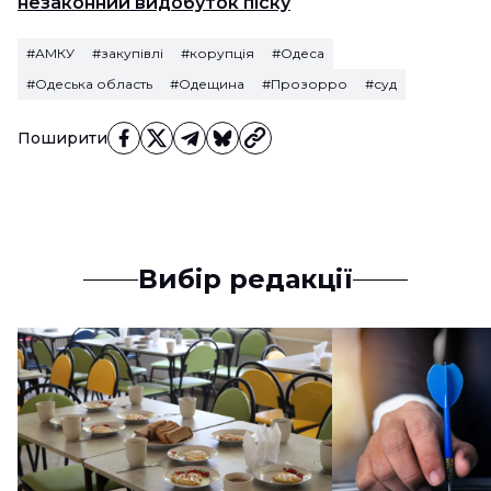
незаконний видобуток піску
#АМКУ
#закупівлі
#корупція
#Одеса
#Одеська область
#Одещина
#Прозорро
#суд
Поширити
Вибір редакції