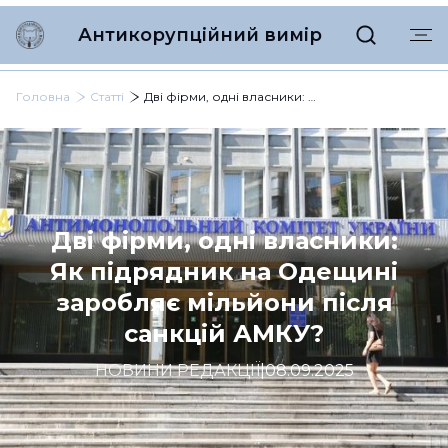
Антикорупційний вимір
Головна
Статті
Дві фірми, одні власники: Як підрядник на Одещині заробляє мільйони після санкцій АМКУ?
Дві фірми, одні власники:
Як підрядник на Одещині
заробляє мільйони після
санкцій АМКУ?
НОВИНИ РЕДАКЦІЇ
|
08.09.2025