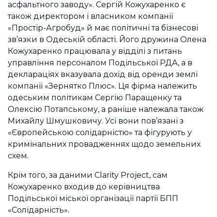
асфальтного заводу». Сергій Кожухаренко є
також директором і власником компанії
«Простір-Агробуд» й має політичні та бізнесові
зв’язки в Одеській області. Його дружина Олена
Кожухаренко працювала у відділі з питань
управління персоналом Подільської РДА, а в
деклараціях вказувала дохід від оренди землі
компанії «Зернятко Плюс». Ця фірма належить
одеським політикам Сергію Паращенку та
Олексію Потапському, а раніше належала також
Михайлу Шмушковичу. Усі вони пов’язані з
«Європейською солідарністю» та фігурують у
кримінальних провадженнях щодо земельних
схем.
Крім того, за даними Clarity Project, сам
Кожухаренко входив до керівництва
Подільської міської організації партії БПП
«Солідарність».