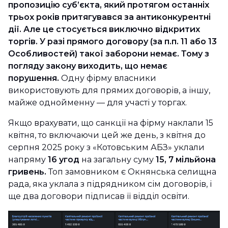
пропозицію суб’єкта, який протягом останніх
трьох років притягувався за антиконкурентні
дії. Але це стосується виключно відкритих
торгів. У разі прямого договору (за п.п. 11 або 13
Особливостей) такої заборони немає. Тому з
погляду закону виходить, що немає
порушення.
Одну фірму власники
використовують для прямих договорів, а іншу,
майже однойменну — для участі у торгах.
Якщо врахувати, що санкції на фірму наклали 15
квітня, то включаючи цей же день, з квітня до
серпня 2025 року з «Котовським АБЗ» уклали
напряму
16 угод
на загальну суму
15, 7 мільйона
гривень.
Топ замовником є Окнянська селищна
рада, яка уклала з підрядником сім договорів, і
ще два договори підписав її відділ освіти.