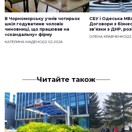
В Чорноморську учнів чотирьох
СБУ і Одеська МВ
шкіл годуватиме чоловік
Договори з бізне
чиновниці, що працював на
звʼязки з ДНР, ро
«скандальну» фірму
ОЛЕНА КРАВЧЕНКО
|
22
КАТЕРИНА МАДЕНС
|
02.02.2026
Читайте також