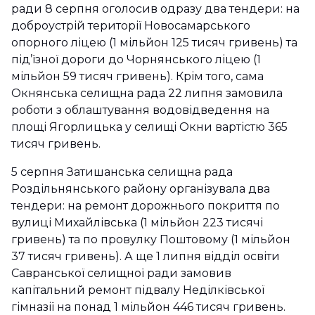
ради 8 серпня оголосив одразу два тендери: на
доброустрій території Новосамарського
опорного ліцею (1 мільйон 125 тисяч гривень) та
під’їзної дороги до Чорнянського ліцею (1
мільйон 59 тисяч гривень). Крім того, сама
Окнянська селищна рада 22 липня замовила
роботи з облаштування водовідведення на
площі Ягорлицька у селищі Окни вартістю 365
тисяч гривень.
5 серпня Затишанська селищна рада
Роздільнянського району організувала два
тендери: на ремонт дорожнього покриття по
вулиці Михайлівська (1 мільйон 223 тисячі
гривень) та по провулку Поштовому (1 мільйон
37 тисяч гривень). А ще 1 липня відділ освіти
Савранської селищної ради замовив
капітальний ремонт підвалу Неділківської
гімназії на понад 1 мільйон 446 тисяч гривень.