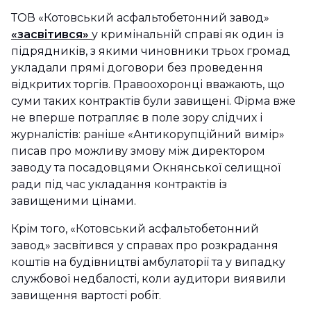
ТОВ «Котовський асфальтобетонний завод»
«засвітився»
у кримінальній справі як один із
підрядників, з якими чиновники трьох громад
укладали прямі договори без проведення
відкритих торгів. Правоохоронці вважають, що
суми таких контрактів були завищені. Фірма вже
не вперше потрапляє в поле зору слідчих і
журналістів: раніше «Антикорупційний вимір»
писав про можливу змову між директором
заводу та посадовцями Окнянської селищної
ради під час укладання контрактів із
завищеними цінами.
Крім того, «Котовський асфальтобетонний
завод» засвітився у справах про розкрадання
коштів на будівництві амбулаторії та у випадку
службової недбалості, коли аудитори виявили
завищення вартості робіт.