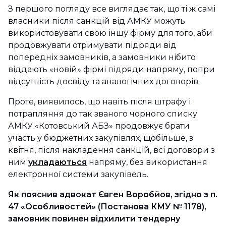
З першого погляду все виглядає так, що ті ж самі
власники після санкцій від АМКУ можуть
використовувати свою іншу фірму для того, аби
продовжувати отримувати підряди від
попередніх замовників, а замовники нібито
віддають «новій» фірмі підряди напряму, попри
відсутність досвіду та аналогічних договорів.
Проте, виявилось, що навіть після штрафу і
потрапляння до так званого чорного списку
АМКУ «Котовський АБЗ» продовжує брати
участь у бюджетних закупівлях, щобільше, з
квітня, після накладення санкцій, всі договори з
ним
укладаються
напряму, без використання
електронної системи закупівель.
Як пояснив адвокат Євген Воробйов, згідно з п.
47 «Особливостей» (Постанова КМУ № 1178),
замовник повинен відхилити тендерну