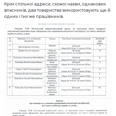
Крім спільної адреси, схожої назви, однакових
власників, два товариства використовують ще й
одних і тих же працівників.