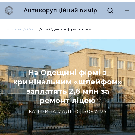
Антикорупційний вимір
Головна
Статті
На Одещині фірмі з кримінальним «шлейфом» заплатять 2,6 млн за ремонт ліцею
На Одещині фірмі з
кримінальним «шлейфом»
заплатять 2,6 млн за
ремонт ліцею
КАТЕРИНА МАДЕНС
|
15.09.2025