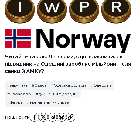
Читайте також:
Дві фірми, одні власники: Як
підрядник на Одещині заробляє мільйони після
санкцій АМКУ?
#закупівлі
#Одеса
#Одеська область
#Одещина
#Прозорро
#сумнівний підрядник
#фігуранти кримінальних справ
Поширити