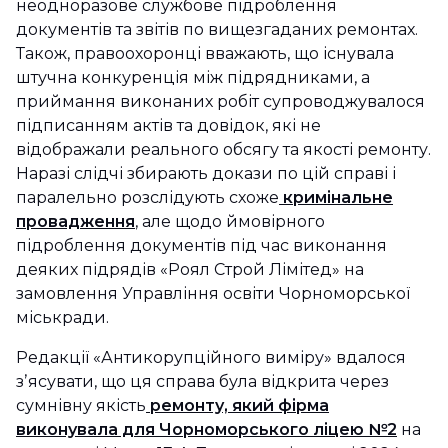
неодноразове службове підроблення
документів та звітів по вищезгаданих ремонтах.
Також, правоохоронці вважають, що існувала
штучна конкуренція між підрядниками, а
приймання виконаних робіт супроводжувалося
підписанням актів та довідок, які не
відображали реального обсягу та якості ремонту.
Наразі слідчі збирають докази по цій справі і
паралельно розслідують схоже
кримінальне
провадження
, але щодо ймовірного
підроблення документів під час виконання
деяких підрядів «Роял Строй Лімітед» на
замовлення Управління освіти Чорноморської
міськради.
Редакції «Антикорупційного виміру» вдалося
зʼясувати, що ця справа була відкрита через
сумнівну якість
ремонту, який фірма
виконувала для Чорноморського ліцею №2
на