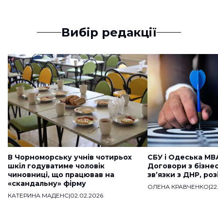
Вибір редакції
В Чорноморську учнів чотирьох
СБУ і Одеська МВ
шкіл годуватиме чоловік
Договори з бізне
чиновниці, що працював на
звʼязки з ДНР, ро
«скандальну» фірму
ОЛЕНА КРАВЧЕНКО
|
22
КАТЕРИНА МАДЕНС
|
02.02.2026