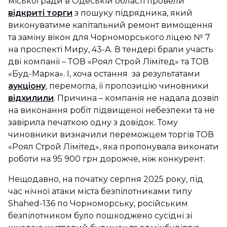
міської ради в Одеській області провели
відкриті торги
з пошуку підрядника, який
виконуватиме капітальний ремонт вимощення
та заміну вікон для Чорноморського ліцею № 7
на проспекті Миру, 43-А. В тендері брали участь
дві компанії – ТОВ «Роял Строй Лімітед» та ТОВ
«Буд-Марка». І, хоча остання за результатами
аукціону
, перемогла, її пропозицію чиновники
відхилили
. Причина – компанія не надала дозвіл
на виконання робіт підвищеної небезпеки та не
завірила печаткою одну з довідок. Тому
чиновники визначили переможцем торгів ТОВ
«Роял Строй Лімітед», яка пропонувала виконати
роботи на 95 900 грн дорожче, ніж конкурент.
Нещодавно, на початку серпня 2025 року, під
час нічної атаки міста безпілотниками типу
Shahed-136 по Чорноморську, російським
безпілотником було пошкоджено сусідні зі