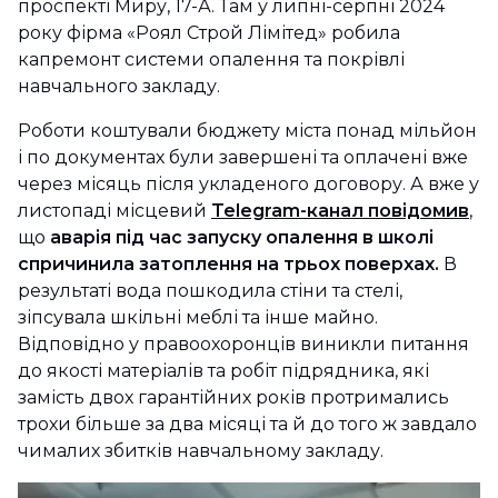
проспекті Миру, 17-А. Там у липні-серпні 2024
року фірма «Роял Строй Лімітед» робила
капремонт системи опалення та покрівлі
навчального закладу.
Роботи коштували бюджету міста понад мільйон
і по документах були завершені та оплачені вже
через місяць після укладеного договору. А вже у
листопаді місцевий
Telegram-канал повідомив
,
що
аварія під час запуску опалення в школі
спричинила затоплення на трьох поверхах.
В
результаті вода пошкодила стіни та стелі,
зіпсувала шкільні меблі та інше майно.
Відповідно у правоохоронців виникли питання
до якості матеріалів та робіт підрядника, які
замість двох гарантійних років протримались
трохи більше за два місяці та й до того ж завдало
чималих збитків навчальному закладу.