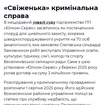
«Свіженька» кримінальна
справа
В нещодавній
ухвалі суду
підприємство ПП
«Юлком-Сервіс» засвітилось як постачальник
споруд для цивільного захисту, зокрема
швидкоспоруджуваного укриття на 70 осіб
(аналогічного, яке замовляє Степівська сільрада)
Замовником робіт виступало Управління освіти,
культури, туризму, сім’ї, молоді та спорту
Веселинівської селищної ради. Саме з цією
установою «Юлком-Сервіс» у березні 2025 року
уклав договір на суму 3 мільйони гривень.
Розслідування у кримінальному провадженні
розпочали 1 серпня 2025 року. Його здійснює
Вознесенське районне управління поліції за
статтею про службову недбалість, що
спричинила тяжкі наслідки. Правоохоронці