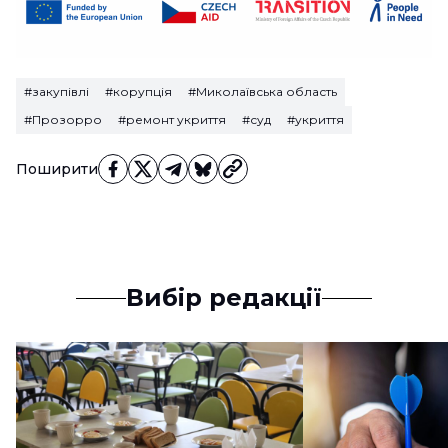
#закупівлі
#корупція
#Миколаївська область
#Прозорро
#ремонт укриття
#суд
#укриття
Поширити
Вибір редакції