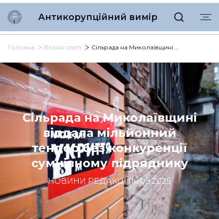
Антикорупційний вимір
Головна
Власні статті
Сільрада на Миколаївщині віддала мільйонний тендер без конкуренції сумнівному підряднику
Сільрада на Миколаївщині
віддала мільйонний
тендер без конкуренції
сумнівному підряднику
НОВИНИ РЕДАКЦІЇ
|
16.09.2025