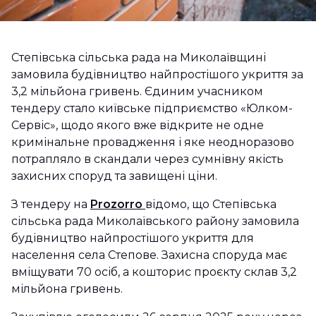
Степівська сільська рада на Миколаївщині
замовила будівництво найпростішого укриття за
3,2 мільйона гривень. Єдиним учасником
тендеру стало київське підприємство «Юлком-
Сервіс», щодо якого вже відкрите не одне
кримінальне провадження і яке неодноразово
потрапляло в скандали через сумнівну якість
захисних споруд та завищені ціни.
З тендеру на
Prozorro
відомо, що Степівська
сільська рада Миколаївського району замовила
будівництво найпростішого укриття для
населення села Степове. Захисна споруда має
вміщувати 70 осіб, а кошторис проєкту склав 3,2
мільйона гривень.