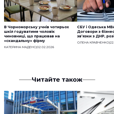
В Чорноморську учнів чотирьох
СБУ і Одеська МВ
шкіл годуватиме чоловік
Договори з бізне
чиновниці, що працював на
звʼязки з ДНР, ро
«скандальну» фірму
ОЛЕНА КРАВЧЕНКО
|
22
КАТЕРИНА МАДЕНС
|
02.02.2026
Читайте також