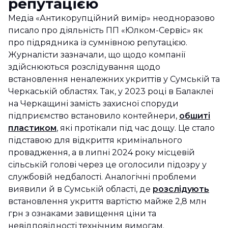
репутацією
Медіа «Антикорупційний вимір» неодноразово
писало про діяльність ПП «Юлком-Сервіс» як
про підрядника із сумнівною репутацією.
Журналісти зазначали, що щодо компанії
здійснюються розслідування щодо
встановлення неналежних укриттів у Сумській та
Черкаській областях. Так, у 2023 році в Балаклеї
на Черкащині замість захисної споруди
підприємство встановило контейнери,
обшиті
пластиком
, які протікали під час дощу. Це стало
підставою для відкриття кримінального
провадження, а в липні 2024 року місцевій
сільській голові через це оголосили підозру у
службовій недбалості. Аналогічні проблеми
виявили й в Сумській області, де
розслідують
встановлення укриття вартістю майже 2,8 млн
грн з ознаками завищення ціни та
невідповідності технічним вимогам.