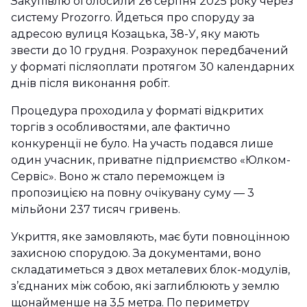
Закупівлю оголосили 26 серпня 2025 року через
систему Prozorro. Йдеться про споруду за
адресою вулиця Козацька, 38-У, яку мають
звести до 10 грудня. Розрахунок передбачений
у форматі післяоплати протягом 30 календарних
днів після виконання робіт.
Процедура проходила у форматі відкритих
торгів з особливостями, але фактично
конкуренції не було. На участь подався лише
один учасник, приватне підприємство «Юлком-
Сервіс». Воно ж стало переможцем із
пропозицією на повну очікувану суму — 3
мільйони 237 тисяч гривень.
Укриття, яке замовляють, має бути повноцінною
захисною спорудою. За документами, воно
складатиметься з двох металевих блок-модулів,
з’єднаних між собою, які заглиблюють у землю
щонайменше на 3,5 метра. По периметру