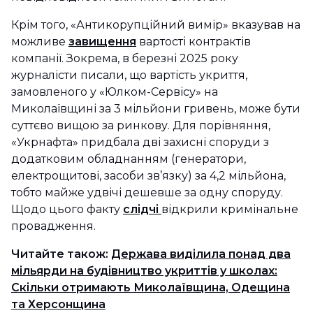
Крім того, «Антикорупційний вимір» вказував на
можливе
завищення
вартості контрактів
компанії. Зокрема, в березні 2025 року
журналісти писали, що вартість укриття,
замовленого у «Юлком-Сервісу» на
Миколаївщині за 3 мільйони гривень, може бути
суттєво вищою за ринкову. Для порівняння,
«Укрнафта» придбала дві захисні споруди з
додатковим обладнанням (генератори,
електрощитові, засоби зв’язку) за 4,2 мільйона,
тобто майже удвічі дешевше за одну споруду.
Щодо цього факту
слідчі
відкрили кримінальне
провадження.
Читайте також:
Держава виділила понад два
мільярди на будівництво укриттів у школах:
Скільки отримають Миколаївщина, Одещина
та Херсонщина