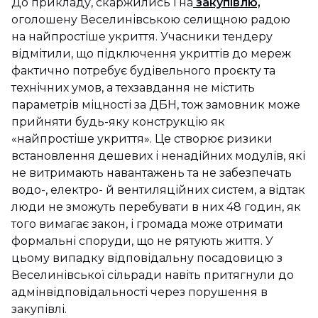
До прикладу, скаржились і на
закупівлю,
оголошену Веселинівською селищною радою
на найпростіше укриття. Учасники тендеру
відмітили, що підключення укриттів до мереж
фактично потребує будівельного проєкту та
технічних умов, а техзавдання не містить
параметрів міцності за ДБН, тож замовник може
прийняти будь-яку конструкцію як
«найпростіше укриття». Це створює ризики
встановлення дешевих і ненадійних модулів, які
не витримають навантажень та не забезпечать
водо-, електро- й вентиляційних систем, а відтак
люди не зможуть перебувати в них 48 годин, як
того вимагає закон, і громада може отримати
формальні споруди, що не рятують життя. У
цьому випадку відповідальну посадовицю з
Веселинівської сільради навіть притягнули до
адмінвідповідальності через порушення в
закупівлі.