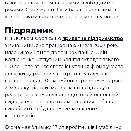
газосигналізатором та іншими необхідними
речами. Стіни мають бути багатошаровими, з
утеплювачем і захистом від поширення вогню.
Підрядник
ПП «Юлком-Сервіс» це
приватне підприємство
з Київщини, яке працює на ринку з 2007 року.
Власником і директором компанії є Юрій
Костюченко. Статутний капітал складає всього
100 грн, але за час свого існування фірма уклала
десятки державних контрактів загальною
вартістю понад 100 мільйонів гривень. У червні
2025 року підприємство змінило адресу в
реєстрі, а за кілька місяців до того й основний
вид діяльності: з електромонтажних робіт на
виробництво будівельних металевих
конструкцій.
Фірма має близько 17 співробітників і стабільно