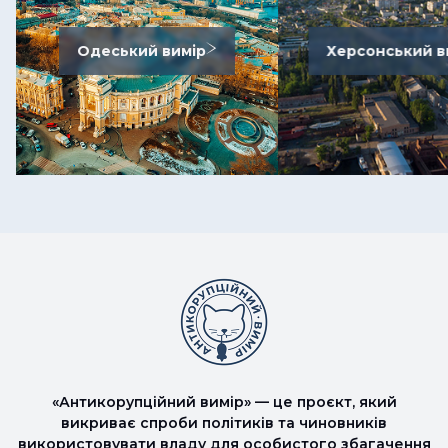
Одеський вимір
Херсонський в
«Антикорупційний вимір» — це проєкт, який
викриває спроби політиків та чиновників
використовувати владу для особистого збагачення