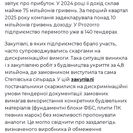
звітує про прибуток. У 2024 році її дохід склав
майже 75 мільйонів гривень. За перший квартал
2025 року компанія задекларувала понад 10
мільйонів гривень доходу. У Prozorro
підприємство перемогло уже в 140 тендерах.
Закупівлі, в яких підприємство брало участь,
часто супроводжувались скаргами на
дискримінаційні вимоги. Така ситуація виникла
і з закупівлею робіт з будівництва укриття за 4,8
мільйона, де замовником виступила та сама
Степівська сільрада. У цій
закупівлі
постачальники скаржилися на дискримінаційні
умови тендерної документації: замовник
вимагав використання конкретних будівельних
матеріалів (фундаментні блоки ФБС, плити ПК
певних марок) без можливості пропонувати
аналоги. Це могло свідчити про заздалегідь
визначеного виробника й обмеження