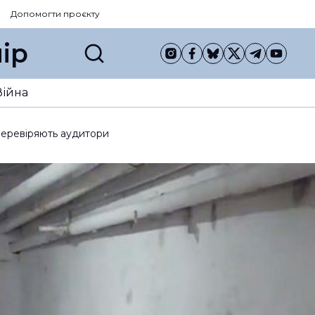
Допомогти проєкту
ір
Війна
перевіряють аудитори