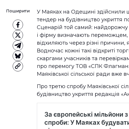
Поширити
У Маяках на Одещині здійснили щ
тендер на будівництво укриття п
Сценарій той самий: найдорожч
і фірму визначають переможцем, в
відхиляють через різні причини, 
Водночас кожні такі відкриті то
скаргами учасників та перевірка
про перемогу ТОВ «СПК Флагман».
Маяківської сільської ради вже 
Про третю спробу Маяківської сі
будівництво укриття редакція «А