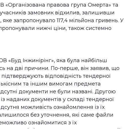
В «Організована правова група Омерта» та
ох учасників замовник відхилив, залишивши
ке запропонувало 117,4 мільйона гривень. У
 пропонували нижчі ціни, також системно
В «Буд Інжинірінг», яка була найбільш
ь на дві причини. По-перше, він заявив, що
 підтверджують відповідність тендерної
ількісним та іншим вимогам предмета
відсутні документи не були названі. Другою
із наданих документів у складі тендерної
ідсутня можливість ознайомлення із їх
алишилося без уточнення, які саме файли
еможливо ознайомитися з їх