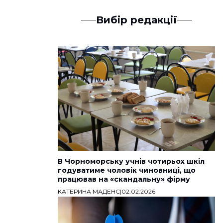
Вибір редакції
В Чорноморську учнів чотирьох шкіл
годуватиме чоловік чиновниці, що
працював на «скандальну» фірму
КАТЕРИНА МАДЕНС
|
02.02.2026