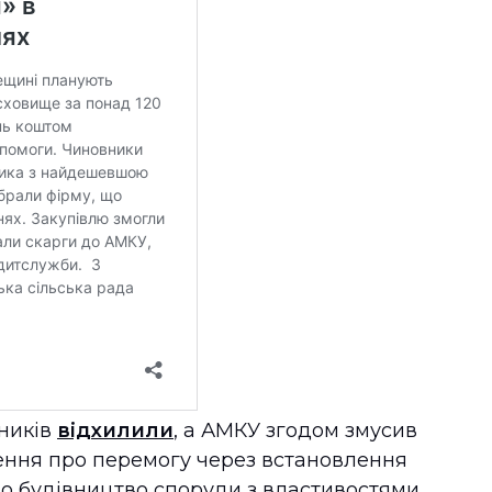
сників
відхилили
, а АМКУ згодом змусив
ення про перемогу через встановлення
ро будівництво споруди з властивостями