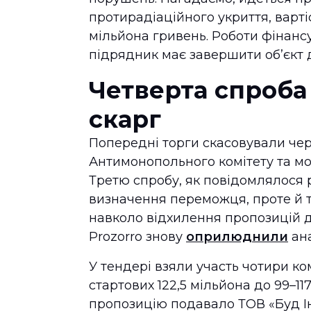
протирадіаційного укриття, вартіс
мільйона гривень. Роботи фінансу
підрядник має завершити об’єкт 
Четверта спроба 
скарг
Попередні торги скасовували чер
Антимонопольного комітету та мо
Третю спробу, як повідомлялося 
визначення переможця, проте й 
навколо відхилення пропозицій 
Prozorro знову
оприлюднили
ана
У тендері взяли участь чотири ком
стартових 122,5 мільйона до 99–1
пропозицію подавало ТОВ «Буд Ін