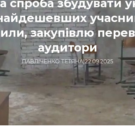
а спроба збудувати у
 найдешевших учасник
или, закупівлю пере
аудитори
ПАВЛІЧЕНКО ТЕТЯНА
|
22.09.2025