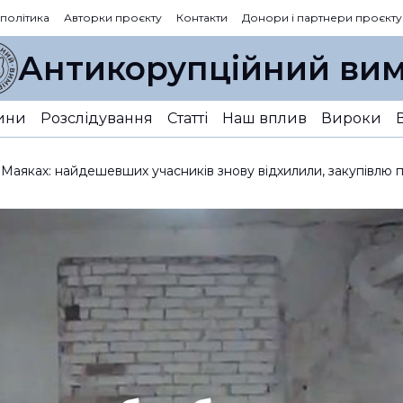
 політика
Авторки проєкту
Контакти
Донори і партнери проєкту
Антикорупційний вим
ини
Розслідування
Статті
Наш вплив
Вироки
 Маяках: найдешевших учасників знову відхилили, закупівлю 