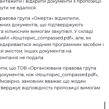
антажити і відкрити документи з пропозиції
ути не вдалося.
равова група «Омерта» відхилили,
ежних документів, що підтверджують
та кількісним вимогам закупівлі. У складі
айл «Кошторис_compassed.pdf», але, як
 відкривається жодним програмним засобом і
і змістом. Інших документів на
омпанія не подала.
ити, що ТОВ «Організована правова група
окументів, ніж «Кошторис_compassed.pdf»,
. Ймовірно, замовник вважає що жоден
дтверджує відповідність пропозиції вимогам