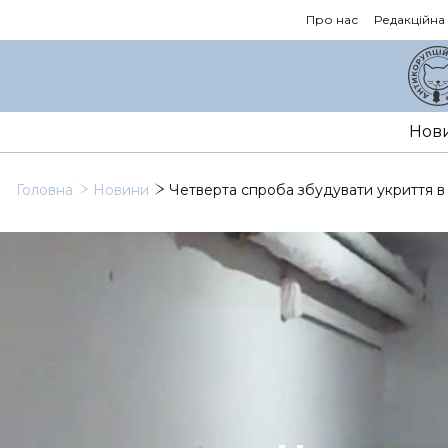
Про нас
Редакційна
Нов
Головна
Новини
Четверта спроба збудувати укриття в