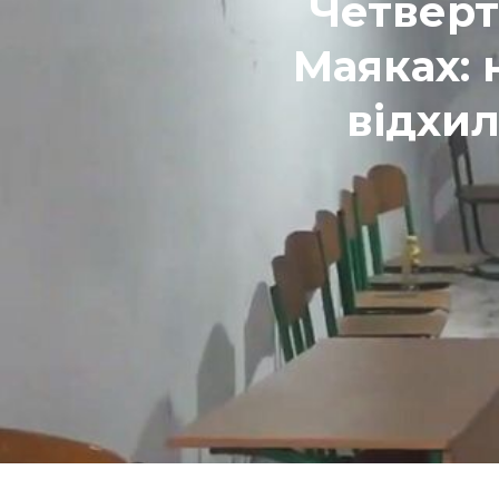
Четверт
Маяках:
відхил