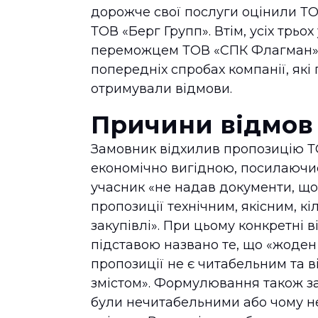
дорожче свої послуги оцінили ТО
ТОВ «Берг Групп». Втім, усіх трь
переможцем ТОВ «СПК Флагман», я
попередніх спробах компанії, які
отримували відмови.
Причини відмов
Замовник відхилив пропозицію ТО
економічно вигідною, посилаючис
учасник «не надав документи, що
пропозиції технічним, якісним, к
закупівлі». При цьому конкретні 
підставою названо те, що «жоден 
пропозиції не є читабельним та в
змістом». Формулювання також з
були нечитабельними або чому н