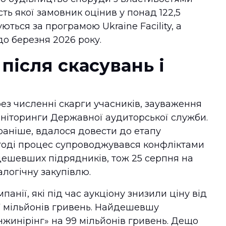
ть якої замовник оцінив у понад 122,5
ються за програмою Ukraine Facility, а
до березня 2026 року.
після скасувань і
ез численні скарги учасників, зауваження
ніторинги Державної аудиторської служби.
раніше, вдалося довести до етапу
тоді процес супроводжувався конфліктами
дешевших підрядників, тож 25 серпня на
логічну закупівлю.
панії, які під час аукціону знизили ціну від
17 мільйонів гривень. Найдешевшу
жинірінг» на 99 мільйонів гривень. Дещо