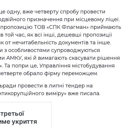
е одну, вже четверту спробу провести
одвійного призначення при місцевому ліцеї.
у пропозицію ТОВ «СПК Флагман» приймають
 той час, як всі інші, дешевші пропозиції
як от нечитабельність документів та інше.
рги з особливостями супроводжуються
ми АМКУ, які й вимагають скасувати рішення
 Та попри це, Управління містобудування
вчетверте обрало фірму переможцем.
льради провести в липні тендер на
нтикорупційного виміру» вже писала.