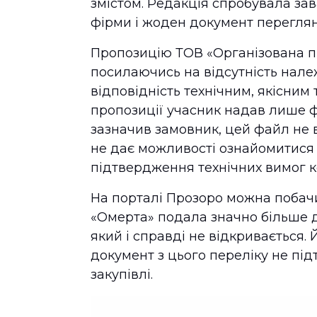
змістом. Редакція спробувала зав
фірми і жоден документ переглян
Пропозицію ТОВ «Організована п
посилаючись на відсутність нал
відповідність технічним, якісним 
пропозиції учасник надав лише ф
зазначив замовник, цей файл не
не дає можливості ознайомитися з
підтвердження технічних вимог к
На порталі Прозоро можна побач
«Омерта» подала значно більше д
який і справді не відкривається
документ з цього переліку не пі
закупівлі.