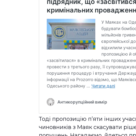
Тоді пропозицію п’яти інших уча
чиновників з Маяк скасувати ріш
порушень. Нагадаємо, йдеться п