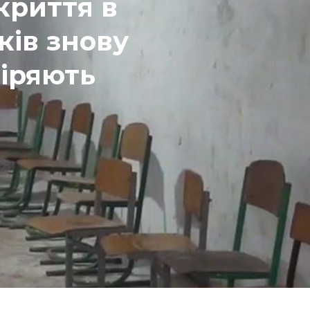
криття в
ів знову
віряють