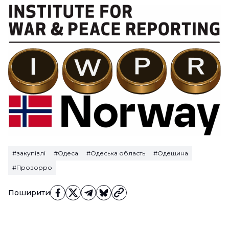
#закупівлі
#Одеса
#Одеська область
#Одещина
#Прозорро
Поширити