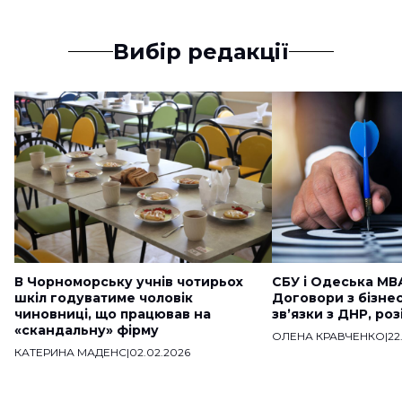
Вибір редакції
В Чорноморську учнів чотирьох
СБУ і Одеська МВ
шкіл годуватиме чоловік
Договори з бізне
чиновниці, що працював на
звʼязки з ДНР, ро
«скандальну» фірму
ОЛЕНА КРАВЧЕНКО
|
22
КАТЕРИНА МАДЕНС
|
02.02.2026