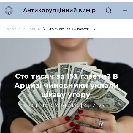
Антикорупційний вимір
Головна
Новини
Сто тисяч за 153 газети? В Арцизі чиновники уклали цікаву угоду
Сто тисяч за 153 газети? В
Арцизі чиновники уклали
цікаву угоду
ОЛЕНА КРАВЧЕНКО
|
14.11.2025