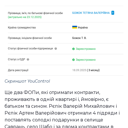
Скриншот YouControl
Ще два ФОПи, які отримали контракти,
проживають в одній квартирі і, ймовірно, є
батьком та сином. Рєпік Валерій Михайлович і
Рєпік Артем Валерійович отримали 4 підряди і
поставлять солодкі подарунки в селище
Саврань, село Шабо і за двома контрактами в