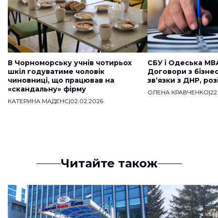
В Чорноморську учнів чотирьох
СБУ і Одеська МВ
шкіл годуватиме чоловік
Договори з бізне
чиновниці, що працював на
звʼязки з ДНР, ро
«скандальну» фірму
ОЛЕНА КРАВЧЕНКО
|
22
КАТЕРИНА МАДЕНС
|
02.02.2026
Читайте також