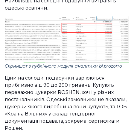
Найбільше на солодкі подарунки витратять
одеські освітяни.
Скриншот з публічного модуля аналітики bi.prozorro
Ціни на солодкі подарунки варіюються
приблизно від 90 до 290 гривень. Купують
переважно цукерки ROSHEN, хоч і у різних
постачальників. Одеські замовники не вказали,
цукерки якого виробника вони купують, та ТОВ
«Країна Вільних» у складі тендерної
документації подавала, зокрема, сертифікати
Рошен.