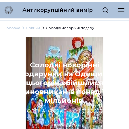
Антикорупційний вимір
Головна
Новини
Солодкі новорічні подарунки на Одещині цьогоріч обійшлися чиновникам в понад 17 мільйонів
Солодкі новорічні
подарунки на Одещині
цьогоріч обійшлися
чиновникам в понад 17
мільйонів
ОЛЕНА КРАВЧЕНКО
|
23.12.2025