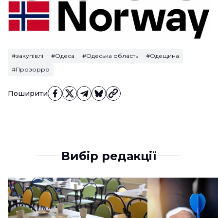
#закупівлі
#Одеса
#Одеська область
#Одещина
#Прозорро
Поширити
Вибір редакції