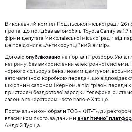
Виконавчий комітет Подільської міської ради 26 г
про те, що придбав автомобіль Toyota Camry за 1,7
фірми депутата Миколаївської міської ради від пар
це повідомляє «Антикорупційний вимір».
Договір
опубліковано
на порталі Прозорро. Уклал
напряму, без використання електронної системи. 
чорного кольору з бензиновим двигуном, восьми
автоматичною коробкою передач, що відповідає ст
шкіряним салоном і кермом, з підігрівом передніх 
пристроєм бездротової зарядки телефона, системою
салоні з генератором часто nano-e X тощо.
Постачальником обрали ТОВ «КИТ-Т», директором
власником якого, за даними
аналітичної платфор
Андрій Туріца.