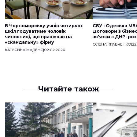
В Чорноморську учнів чотирьох
СБУ і Одеська МВ
шкіл годуватиме чоловік
Договори з бізне
чиновниці, що працював на
звʼязки з ДНР, ро
«скандальну» фірму
ОЛЕНА КРАВЧЕНКО
|
22
КАТЕРИНА МАДЕНС
|
02.02.2026
Читайте також