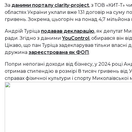
За
даними порталу clarity-project
, з ТОВ «КИТ-Т» 
областях України уклали вже 131 договір на суму п
гривень. Зокрема, цьогоріч на понад 4,7 мільйона
Андрій Туріца
подавав декларацію
, як депутат Ми
ради. Згідно з даними
YouControl
, обирався він ві
Цікаво, що пан Туріца задекларував тільки власні 
дружина
зареєстрована як ФОП
.
Попри непогані доходи від бізнесу, у 2024 році Ан
отримав стипендію в розмірі 8 тисяч гривень від 
справах фізичної культури і спорту Миколаївської м