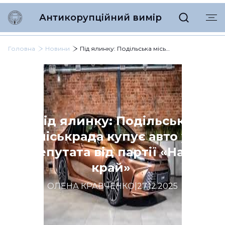
Антикорупційний вимір
Головна
Новини
Під ялинку: Подільська міськрада купує авто у депутата від партії «Наш край»
Під ялинку: Подільська
міськрада купує авто у
депутата від партії «Наш
край»
ОЛЕНА КРАВЧЕНКО
|
27.12.2025