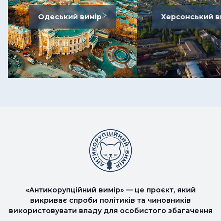
Одеський вимір
Херсонський в
«Антикорупційний вимір» — це проєкт, який
викриває спроби політиків та чиновників
використовувати владу для особистого збагачення