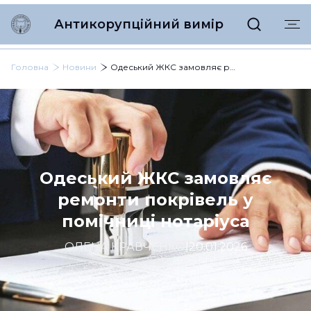
Антикорупційний вимір
Головна
Новини
Одеський ЖКС замовляє ремонти покрівель у помічниці нотаріуса
Одеський ЖКС замовляє
ремонти покрівель у
помічниці нотаріуса
ОЛЕНА КРАВЧЕНКО
|
20.01.2026