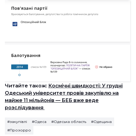
Читайте також:
Космічні швидкості: У грудні
Одеський університет провів закупівлю на
майже 11 мільйонів — БЕБ вже веде
розслідування
#закупівлі
#Одеса
#Одеська область
#Одещина
#Прозорро