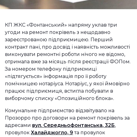
КП ЖКС «Фонтанський» напряму уклав три
угоди на ремонт покрівель з нещодавно
зареєстрованою підприємицею. Перший
контракт пані, про досвід і наявність можливості
виконувати ремонтні роботи нічого не відомо,
отримала вже за місяць після реєстрації ФОПом.
За номером телефону підприємиці
«підтягується» інформація про її роботу
помічницею нотаріуса. Нотаріус, у якої ймовірно
працює підприємиця, встигла побувати в
виборчому списку «Опозиційного блока».
Комунальне підприємство відзвітувало на
Прозорро про договори на ремонт покрівель за
адресами
вул.
Середньофонтанська
, 32Б
,
провулок
Халайджогло, 9
та провулок