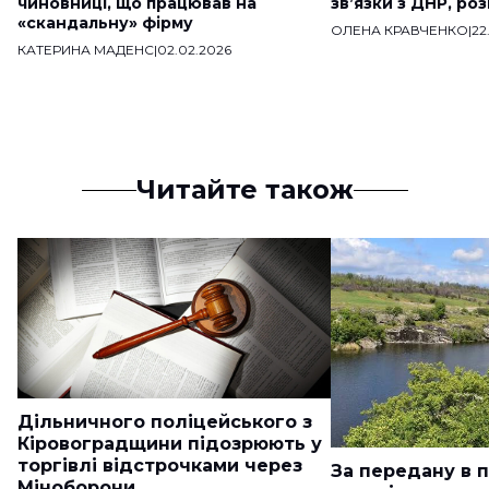
чиновниці, що працював на
звʼязки з ДНР, ро
«скандальну» фірму
ОЛЕНА КРАВЧЕНКО
|
22
КАТЕРИНА МАДЕНС
|
02.02.2026
Читайте також
Дільничного поліцейського з
Кіровоградщини підозрюють у
торгівлі відстрочками через
За передану в 
Міноборони