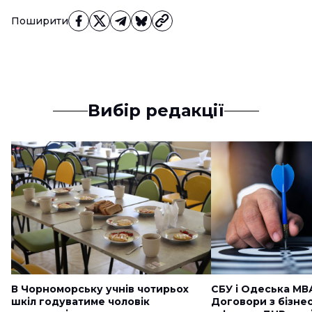
Поширити
Вибір редакції
В Чорноморську учнів чотирьох
СБУ і Одеська МВ
шкіл годуватиме чоловік
Договори з бізне