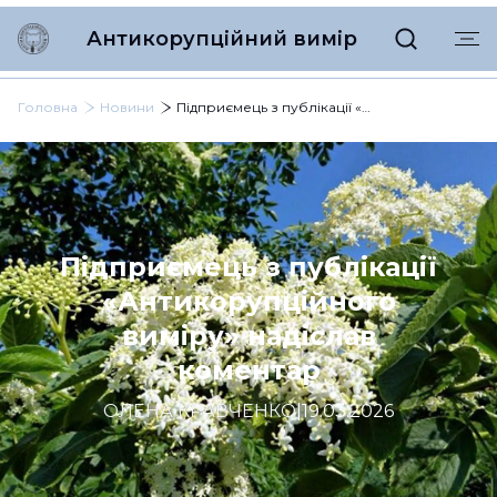
Антикорупційний вимір
Головна
Новини
Підприємець з публікації «Антикорупційного виміру» надіслав коментар
Підприємець з публікації
«Антикорупційного
виміру» надіслав
коментар
ОЛЕНА КРАВЧЕНКО
|
19.03.2026