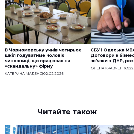
В Чорноморську учнів чотирьох
СБУ і Одеська МВ
шкіл годуватиме чоловік
Договори з бізне
чиновниці, що працював на
звʼязки з ДНР, ро
«скандальну» фірму
ОЛЕНА КРАВЧЕНКО
|
22
КАТЕРИНА МАДЕНС
|
02.02.2026
Читайте також