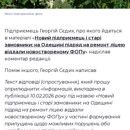
Фото: Ілюстративне фото
Підприємець Георгій Сєдих, про якого йдеться
в матеріалі «
Новий підприємець і старі
замовники: на Одещині підряд на ремонт ліцею
віддали новоствореному ФОПу
» надіслав
коментар редакції.
Поміж іншого, Георгій Сєдих написав:
Текст вiдповiдi (спростyвання), який прошу
оприлюднити: «Інформація, викладена в
публікації 10.02.2026 року під назвою «Новий
підприємець і старі замовники: на Одещині
підряд на ремонт ліцею віддали
новоствореному ФОПу» у частині формування
припущень щодо можливих порушень або