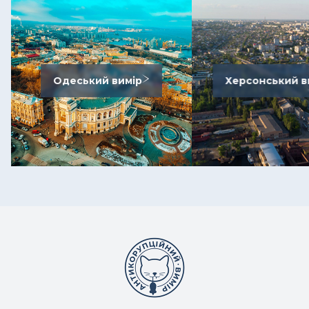
Одеський вимір
Херсонський в