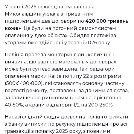
У квітні 2026 року одна з установ на
Миколаївщині уклала з приватним
підприємцем два договори по
420 000 гривень
кожен
. Це були на поточний ремонт систем
опалення у двох об’єктах. Обидва платежі за
угодами вже здійснені у травні 2026 року.
Поліція провела моніторинг ринкових цін і
виявила, що вартість матеріалів у договорах
може бути суттєво завищена. Так, радіатори
опалення марки Kalite по типу 22 з розмірами
(500х1400-800), які становлять основну частину
вартості ремонту, поставлені, за даними слідства,
за завищеною ринковим цінам на, орієнтовно,
40-50%, а крани радіаторні 1/2 на 200-250%.
Наразі слідчий суддя дозволив поліції отримати
з банку виписки по рахунку підприємця про всі
транзакції з початку 2025 року, з повними