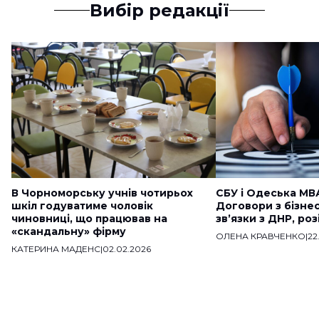
Вибір редакції
В Чорноморську учнів чотирьох
СБУ і Одеська МВ
шкіл годуватиме чоловік
Договори з бізне
чиновниці, що працював на
звʼязки з ДНР, ро
«скандальну» фірму
ОЛЕНА КРАВЧЕНКО
|
22
КАТЕРИНА МАДЕНС
|
02.02.2026