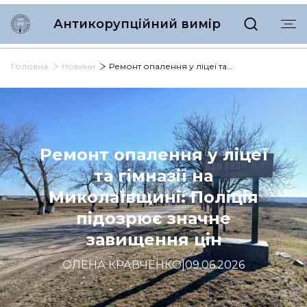
Антикорупційний вимір
Головна
Новини
Ремонт опалення у ліцеї та гімназії на Миколаївщині: Поліція підозрює значне завищення цін
Ремонт опалення у ліцеї
та гімназії на
Миколаївщині: Поліція
підозрює значне
завищення цін
ОЛЕНА КРАВЧЕНКО
|
09.06.2026