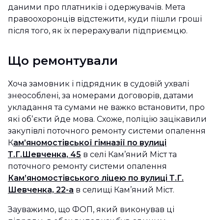
даними про платників і одержувачів. Мета
правоохоронців відстежити, куди пішли гроші
після того, як їх перерахували підприємцю.
Що ремонтували
Хоча замовник і підрядник в судовій ухвалі
знеособлені, за номерами договорів, датами
укладання та сумами не важко встановити, про
які обʼєкти йде мова. Схоже, поліцію зацікавили
закупівлі поточного ремонту системи опалення
К
ам’яномостівської гімназії по вулиці
Т.Г.Шевченка, 45
в селі Кам’яний Міст та
поточного ремонту системи опалення
Кам’яномостівського ліцею по вулиці Т.Г.
Шевченка, 22-а
в селищі Кам’яний Міст.
Зауважимо, що ФОП, який виконував ці