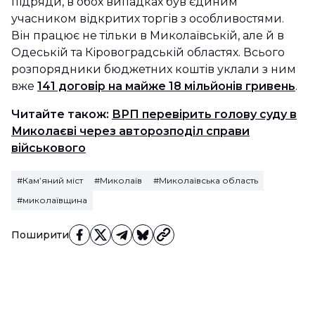
підряди, в обох випадках був єдиним
учасником відкритих торгів з особливостями.
Він працює не тільки в Миколаївській, але й в
Одеській та Кіровоградській областях. Всього
розпорядники бюджетних коштів уклали з ним
вже
141 договір на майже 18 мільйонів гривень
.
Читайте також:
ВРП перевірить голову суду в
Миколаєві через авторозподіл справи
військового
#Камʼяний міст
#Миколаїв
#Миколаївська область
#миколаївщина
Поширити