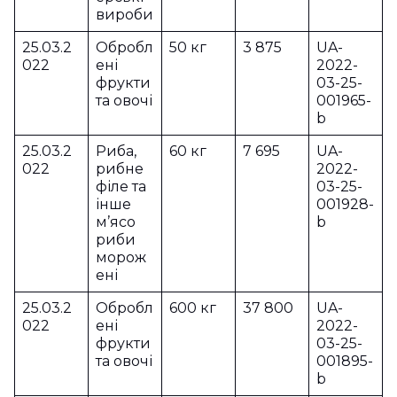
вироби
25.03.2
Обробл
50 кг
3 875
UA-
022
ені
2022-
фрукти
03-25-
та овочі
001965-
b
25.03.2
Риба,
60 кг
7 695
UA-
022
рибне
2022-
філе та
03-25-
інше
001928-
м’ясо
b
риби
морож
ені
25.03.2
Обробл
600 кг
37 800
UA-
022
ені
2022-
фрукти
03-25-
та овочі
001895-
b