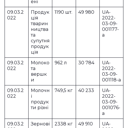
ені
09.03.2
Продук
1190 шт.
49 980
UA-
022
ція
2022-
тварин
03-09-
ництва
001177-
та
a
супутня
продук
ція
09.03.2
Молоко
962 л
30 784
UA-
022
та
2022-
вершк
03-09-
и
001118-a
09.03.2
Молочн
749,5 кг
40 233
UA-
022
і
2022-
продук
03-09-
ти різні
001076-
a
09.03.2
Зернові
2338 кг
49 910
UA-