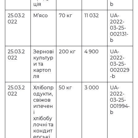
ція
b
25.03.2
М’ясо
70 кг
11 032
UA-
022
2022-
03-25-
002131-
b
25.03.2
Зернові
200 кг
4 900
UA-
022
культур
2022-
и та
03-25-
картоп
002029
ля
-b
25.03.2
Хлібопр
50 кг
3 000
UA-
022
одукти,
2022-
свіжов
03-25-
ипечен
001994-
і
b
хлібобу
лочні та
кондит
ерські