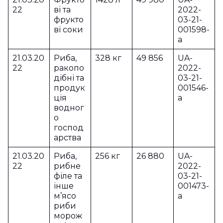
22
ві та
2022-
фрукто
03-21-
ві соки
001598-
a
21.03.20
Риба,
328 кг
49 856
UA-
22
ракопо
2022-
дібні та
03-21-
продук
001546-
ція
a
водног
о
господ
арства
21.03.20
Риба,
256 кг
26 880
UA-
22
рибне
2022-
філе та
03-21-
інше
001473-
м’ясо
a
риби
морож