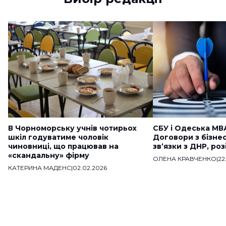
В Чорноморську учнів чотирьох
СБУ і Одеська МВ
шкіл годуватиме чоловік
Договори з бізне
чиновниці, що працював на
звʼязки з ДНР, ро
«скандальну» фірму
ОЛЕНА КРАВЧЕНКО
|
22
КАТЕРИНА МАДЕНС
|
02.02.2026