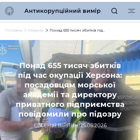
Антикорупційний вимір
Головна
Новини
Понад 655 тисяч збитків під час окупації Херсона: посадовцям морської академії та директору приватного підприємства повідомили про підозру
Понад 655 тисяч збитків
під час окупації Херсона:
посадовцям морської
академії та директору
приватного підприємства
повідомили про підозру
ЄВГЕНІЯ ВІРЛИЧ
|
25.06.2026