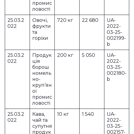
промис
ловості
25.03.2
Овочі,
720 кг
22 680
UA-
022
фрукти
2022-
та
03-25-
горіхи
002199-
b
25.03.2
Продук
200 кг
5 050
UA-
022
ція
2022-
борош
03-25-
номель
002180-
но-
b
круп’ян
ої
промис
ловості
25.03.2
Кава,
10 кг
1 540
UA-
022
чай та
2022-
супутня
03-25-
продук
002157-