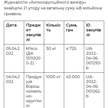
Журналісти «Антикорупційного виміру»
знайшли 21 угоду на загальну суму 4,8 мільйона
гривень.
Дата
Предм
Кількіс
Сума,
ID
ет
ть
грн
закупів
закупів
лі
лі
05.04.2
М’ясо
30 кг
4 725
UA-
022
(ДК
2022-
1511000
04-06-
0-2)
001293-
b
04.04.2
Продук
1000 кг
43 000
UA-
022
ція
2022-
борош
04-06-
номель
001262-
но-
b
круп’ян
ої