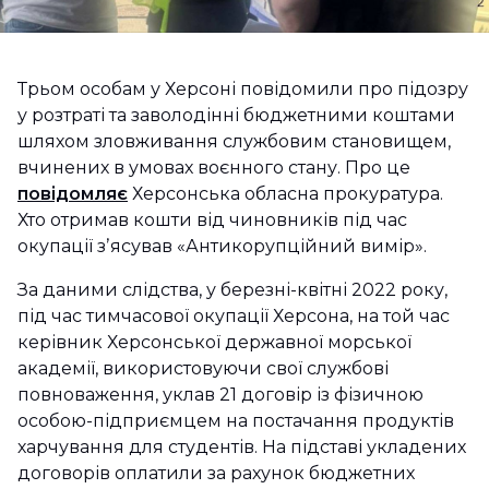
Трьом особам у Херсоні повідомили про підозру
у розтраті та заволодінні бюджетними коштами
шляхом зловживання службовим становищем,
вчинених в умовах воєнного стану. Про це
повідомляє
Херсонська обласна прокуратура.
Хто отримав кошти від чиновників під час
окупації зʼясував «Антикорупційний вимір».
За даними слідства, у березні-квітні 2022 року,
під час тимчасової окупації Херсона, на той час
керівник Херсонської державної морської
академії, використовуючи свої службові
повноваження, уклав 21 договір із фізичною
особою-підприємцем на постачання продуктів
харчування для студентів. На підставі укладених
договорів оплатили за рахунок бюджетних