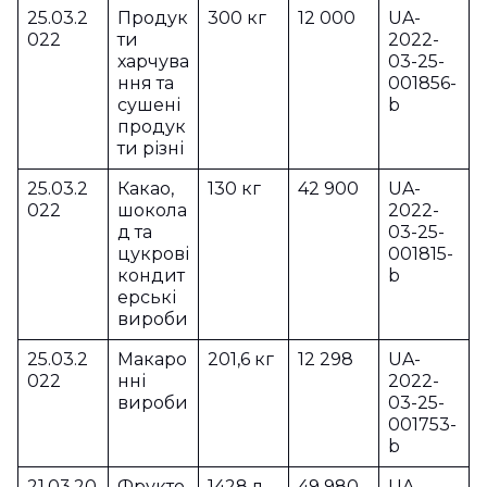
25.03.2
Продук
300 кг
12 000
UA-
022
ти
2022-
харчува
03-25-
ння та
001856-
сушені
b
продук
ти різні
25.03.2
Какао,
130 кг
42 900
UA-
022
шокола
2022-
д та
03-25-
цукрові
001815-
кондит
b
ерські
вироби
25.03.2
Макаро
201,6 кг
12 298
UA-
022
нні
2022-
вироби
03-25-
001753-
b
21.03.20
Фрукто
1428 л
49 980
UA-