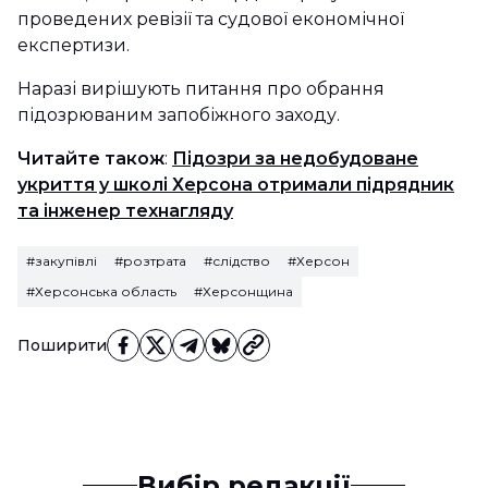
проведених ревізії та судової економічної
експертизи.
Наразі вирішують питання про обрання
підозрюваним запобіжного заходу.
Читайте також
:
Підозри за недобудоване
укриття у школі Херсона отримали підрядник
та інженер технагляду
#закупівлі
#розтрата
#слідство
#Херсон
#Херсонська область
#Херсонщина
Поширити
Вибір редакції