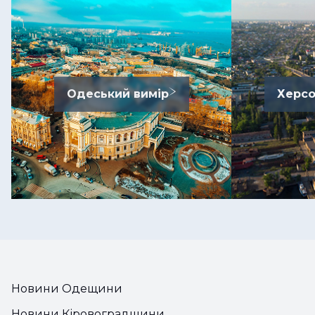
Одеський вимір
Херсо
Новини Одещини
Новини Кіровоградщини