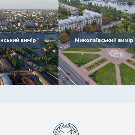
нський вимір
Миколаївський вимір