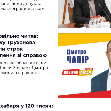
рави щодо депутата
ласної ради від партії
вільно читав:
ку Труханова
и строк
лення зі справою
деської обласної ради
 «Довіряй ділам» Дмитра
ежили в строках на…
хабаря у 120 тисяч: