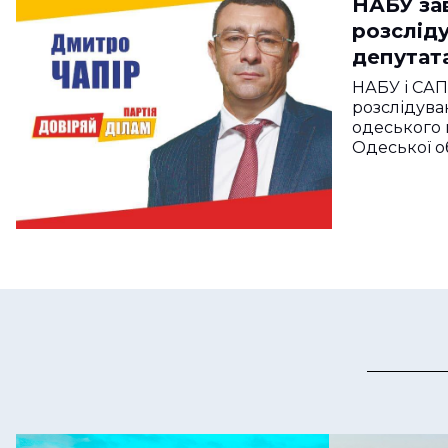
НАБУ за
розслід
депутат
облради
НАБУ і СА
ділам”
розслідува
одеського 
Одеської о