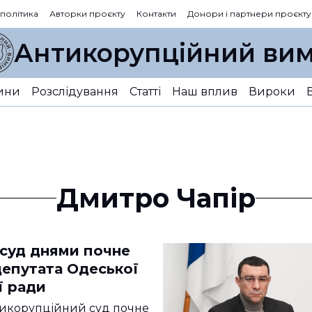
 політика
Авторки проєкту
Контакти
Донори і партнери проєкту
Антикорупційний вим
ини
Розслідування
Статті
Наш вплив
Вироки
Дмитро Чапір
суд днями почне
депутата Одеської
ї ради
икорупційний суд почне