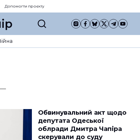
Допомогти проєкту
ір
Війна
Обвинувальний акт щодо
депутата Одеської
облради Дмитра Чапіра
скерували до суду