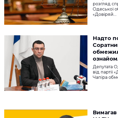
розгляд сп
Одеської об
«Довіряй…
Надто по
Соратни
обмежил
ознайом
Депутата О
від партії
Чапіра обм
Вимагав 