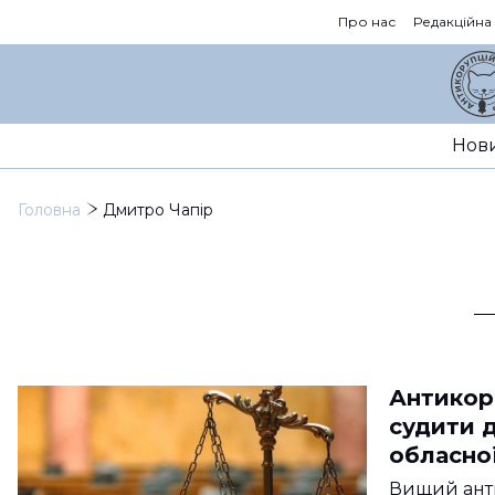
Про нас
Редакційна
Нов
Головна
Дмитро Чапір
Антикор
судити 
обласно
Вищий ант