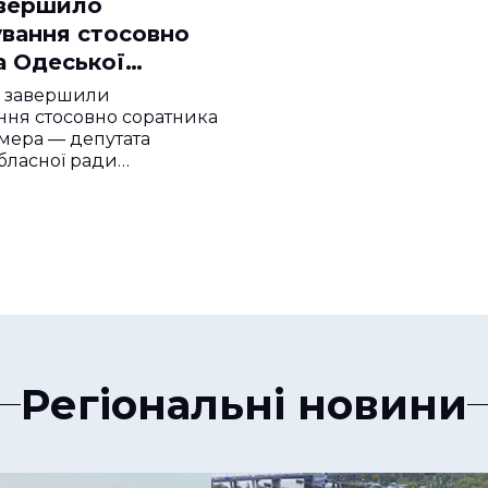
вершило
ування стосовно
а Одеської
 від “Довіряй
П завершили
ння стосовно соратника
мера — депутата
бласної ради…
Регіональні новини