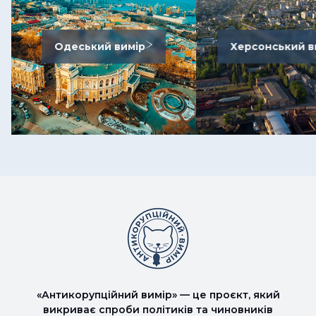
Одеський вимір
Херсонський в
«Антикорупційний вимір» — це проєкт, який
викриває спроби політиків та чиновників