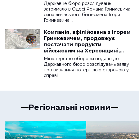
Державне бюро розслідувань
затримало в Одесі Романа Гринкевича –
сина львівського бізнесмена Ігоря
Гринкевича.…
Компанія, афілійована з Ігорем
Гринкевичем, продовжує
постачати продукти
військовим на Херсонщині,
Миколаївщині та Одещині
Міністерство оборони подало до
Державного бюро розслідувань заяву
про визнання потерпілою стороною у
справі…
Регіональні новини