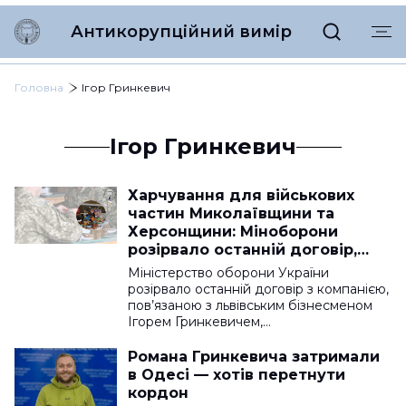
Антикорупційний вимір
Головна
Ігор Гринкевич
Ігор Гринкевич
Харчування для військових
частин Миколаївщини та
Херсонщини: Міноборони
розірвало останній договір,
пов’язаний з Гринкевичами
Міністерство оборони України
розірвало останній договір з компанією,
пов’язаною з львівським бізнесменом
Ігорем Гринкевичем,…
Романа Гринкевича затримали
в Одесі — хотів перетнути
кордон