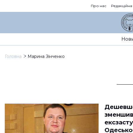
Про нас
Редакційна
Нов
Головна
Марина Зінченко
Дешевше
зменшив
ексзаст
Одесько