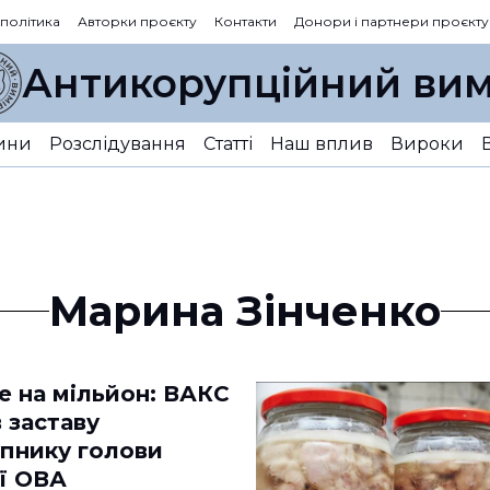
 політика
Авторки проєкту
Контакти
Донори і партнери проєкту
Антикорупційний вим
ини
Розслідування
Статті
Наш вплив
Вироки
Марина Зінченко
 на мільйон: ВАКС
 заставу
упнику голови
ї ОВА