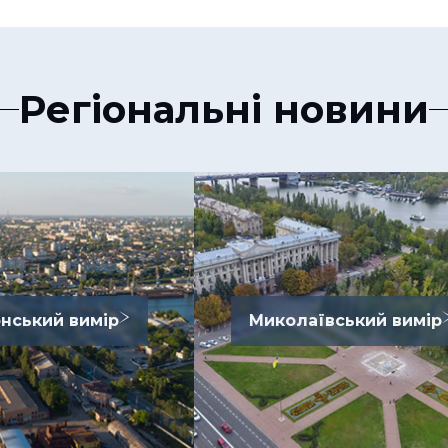
Регіональні новини
нський вимір
Миколаївський вимір