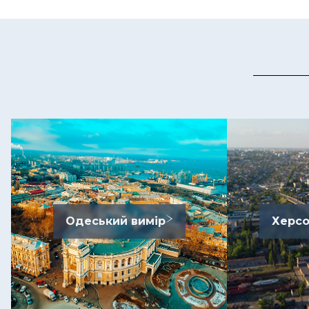
Одеський вимір
Херсо