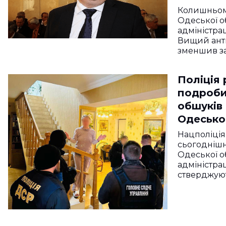
Колишньом
Одеської о
адміністра
Вищий ант
зменшив з
Поліція 
подроби
обшуків 
Одесько
Нацполіція
сьогоднішні
Одеської о
адміністра
стверджую