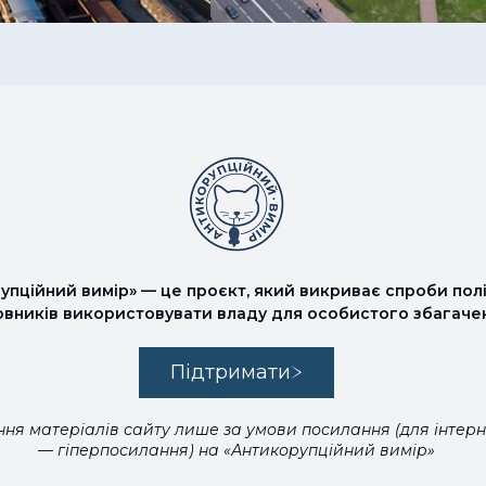
упційний вимір» — це проєкт, який викриває спроби полі
овників використовувати владу для особистого збагаче
Підтримати
ня матеріалів сайту лише за умови посилання (для інтер
— гіперпосилання) на «Антикорупційний вимір»