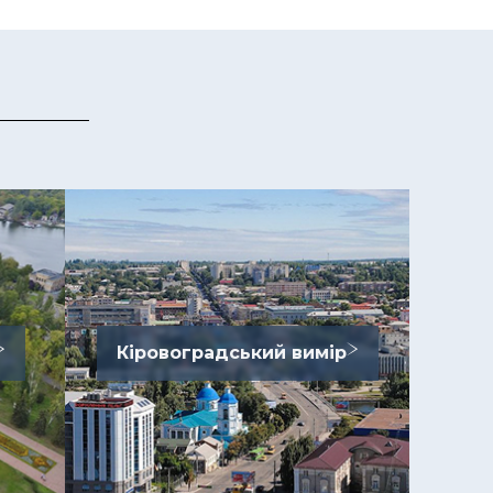
Кіровоградський вимір