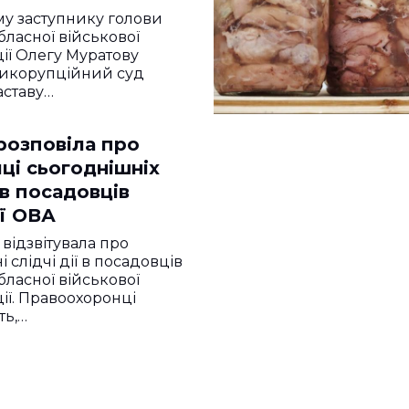
у заступнику голови
бласної військової
ції Олегу Муратову
икорупційний суд
аставу…
розповіла про
ці сьогоднішніх
в посадовців
ї ОВА
 відзвітувала про
 слідчі дії в посадовців
бласної військової
ції. Правоохоронці
ть,…