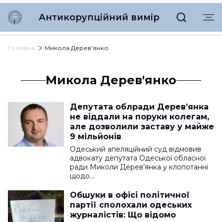
Антикорупційний вимір
Головна
Микола Дерев'янко
Микола Дерев'янко
Депутата облради Дерев’янка
не віддали на поруки колегам,
але дозволили заставу у майже
9 мільйонів
Одеський апеляційний суд відмовив
адвокату депутата Одеської обласної
ради Миколи Дерев’янка у клопотанні
щодо…
Обшуки в офісі політичної
партії сполохали одеських
журналістів: Що відомо