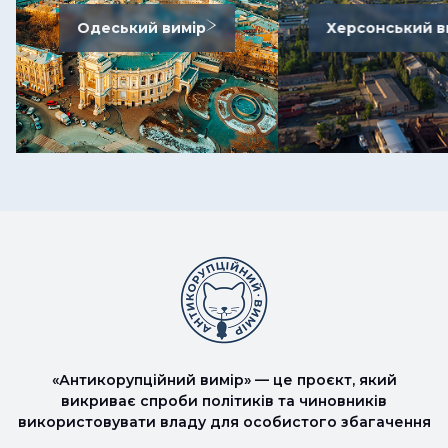
Одеський вимір
Херсонський в
«Антикорупційний вимір» — це проєкт, який
викриває спроби політиків та чиновників
використовувати владу для особистого збагачення