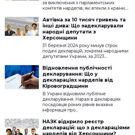
за виключення з парламентських
комітетів нардепів, які втекли з країни.…
Автівка за 10 тисяч гривень та
інші дива: Що задекларували
народні депутати з
Херсонщини
31 березня 2024 року минув строк
подачі декларацій, зокрема народними
депутатами України, за 2023…
Відновлення публічності
декларування: Що у
деклараціях нардепів від
Кіровоградщини
В Україні відновили публічне
декларування. Наразі в деклараціях
посадовців різних рівнів вказана
інформація про…
НАЗК відкрило реєстр
декларацій: що з деклараціями
нардепів від Херсонщини?