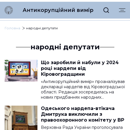
Антикорупційний вимір
Головна
народні депутати
народні депутати
Що заробили й набули у 2024
році нардепи від
Кіровоградщини
«Антикорупційний вимір» проаналізував
декларації нардепів від Кіровоградської
області. Редакція зосередилась на
нових придбаннях народних…
Одеського нардепа-втікача
Дмитрука виключили з
правоохоронного комітету у ВР
Верховна Рада України проголосувала