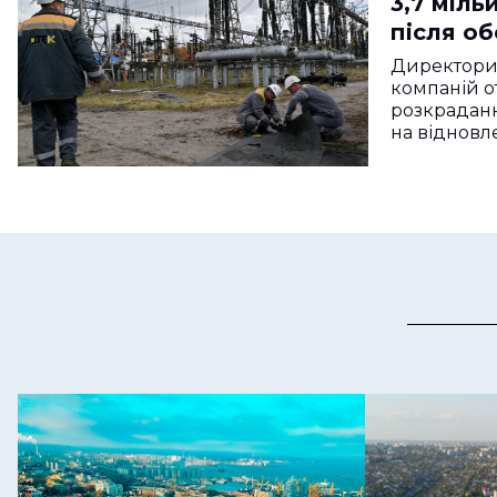
3,7 міль
після об
Одещин
Директори
компаній о
розкраданн
на відновл