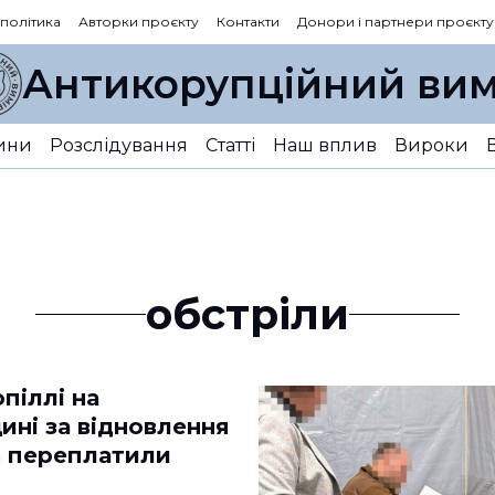
 політика
Авторки проєкту
Контакти
Донори і партнери проєкту
Антикорупційний вим
ини
Розслідування
Статті
Наш вплив
Вироки
обстріли
піллі на
ині за відновлення
в переплатили