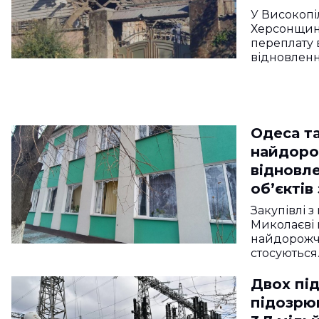
У Високопі
Херсонщин
переплату 
відновленн
Одеса та
найдоро
відновл
об’єктів
Закупівлі з
Миколаєві 
найдорожчи
стосуються
Двох пі
підозрю