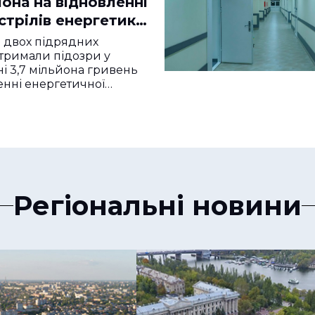
йона на відновленні
стрілів енергетики
и
 двох підрядних
тримали підозри у
і 3,7 мільйона гривень
енні енергетичної…
Регіональні новини