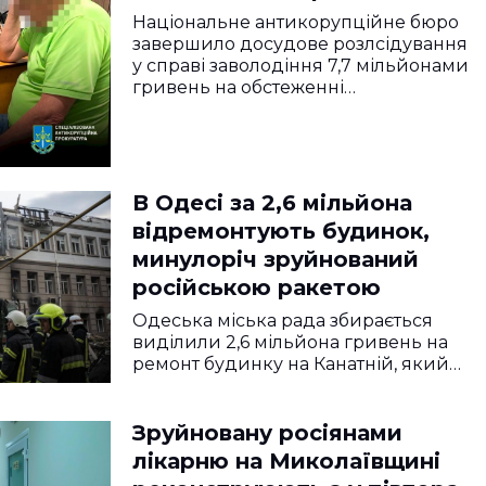
об’єктів у Херсоні
Національне антикорупційне бюро
завершило досудове розлсідування
у справі заволодіння 7,7 мільйонами
гривень на обстеженні…
В Одесі за 2,6 мільйона
відремонтують будинок,
минулоріч зруйнований
російською ракетою
Одеська міська рада збирається
виділили 2,6 мільйона гривень на
ремонт будинку на Канатній, який…
Зруйновану росіянами
лікарню на Миколаївщині