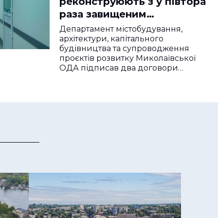
реконструюють з у півтора
раза завищеним
кошторисом
Департамент містобудування,
архітектури, капітального
будівництва та супроводження
проєктів розвитку Миколаївської
ОДА підписав два договори…