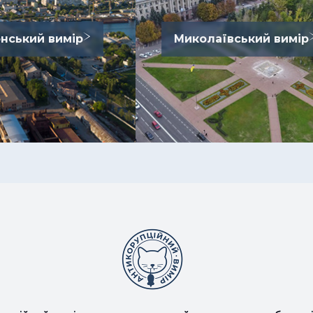
нський вимір
Миколаївський вимір