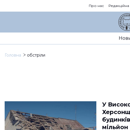
Про нас
Редакційна
Нов
Головна
обстріли
У Високо
Херсонщ
будинкі
мільйон