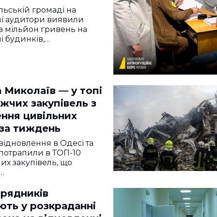
льській громаді на
і аудитори виявили
в мільйон гривень на
і будинків,…
 Миколаїв — у топі
жчих закупівель з
ення цивільних
 за тиждень
 відновлення в Одесі та
потрапили в ТОП-10
х закупівель, що
…
дрядників
ють у розкраданні