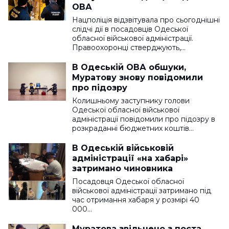
ОВА
Нацполіція відзвітувала про сьогоднішні
слідчі дії в посадовців Одеської
обласної військової адміністрації.
Правоохоронці стверджують,…
В Одеській ОВА обшуки,
Муратову знову повідомили
про підозру
Колишньому заступнику голови
Одеської обласної військової
адміністрації повідомили про підозру в
розкраданні бюджетних коштів…
В Одеській військовій
адміністрації «на хабарі»
затримано чиновника
Посадовця Одеської обласної
військової адміністрації затримано під
час отримання хабаря у розмірі 40
000…
Муратова звільнено з поста