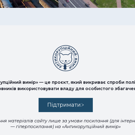
упційний вимір» — це проєкт, який викриває спроби полі
овників використовувати владу для особистого збагаче
Підтримати
ня матеріалів сайту лише за умови посилання (для інтер
— гіперпосилання) на «Антикорупційний вимір»