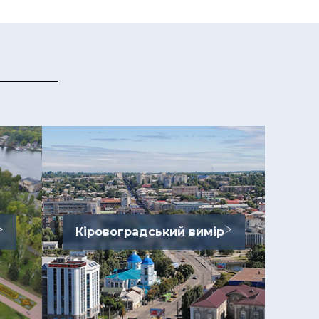
Кіровоградський вимір