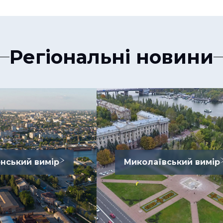
Регіональні новини
нський вимір
Миколаївський вимір