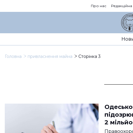
Про нас
Редакційна
Нов
Головна
привласнення майна
Сторінка 3
Одесько
підозрю
2 мільйо
Правоохор