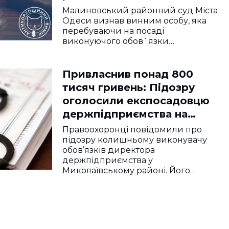
Малиновський районний суд Міста
Одеси визнав винним особу, яка
перебуваючи на посаді
виконуючого обов`язки…
Привласнив понад 800
тисяч гривень: Підозру
оголосили експосадовцю
держпідприємства на
Миколаївщині
Правоохоронці повідомили про
підозру колишньому виконувачу
обов’язків директора
держпідприємства у
Миколаївському районі. Його
звинувачують…