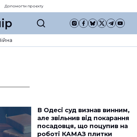
Допомогти проєкту
ір
Війна
В Одесі суд визнав винним,
але звільнив від покарання
посадовця, що поцупив на
роботі КАМАЗ плитки