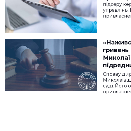
підозру ке
управлінь.
привласненн
«Наживс
гривень 
Миколаї
підрядн
Справу дир
Миколаївщи
суді. Його
привласнен