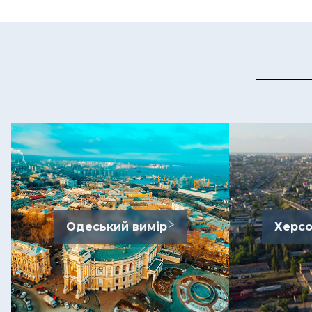
Одеський вимір
Херсо