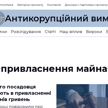
 політика
Авторки проєкту
Контакти
Донори і партнери проєкту
Антикорупційний вим
ини
Розслідування
Статті
Наш вплив
Вироки
привласнення майна
го посадовця
ють в привласненні
нів гривень
онці повідомили про