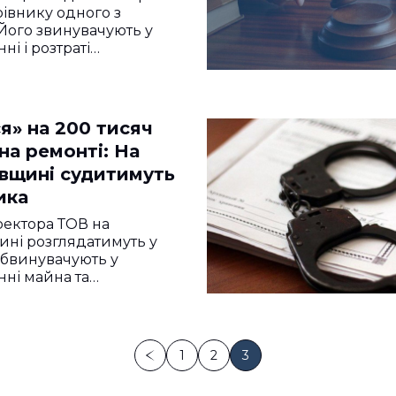
рівнику одного з
 Його звинувачують у
і і розтраті…
я» на 200 тисяч
на ремонті: На
вщині судитимуть
ика
ектора ТОВ на
ні розглядатимуть у
 обвинувачують у
ні майна та…
1
2
3