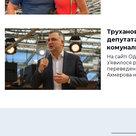
Трухано
депутат
комунал
На сайті О
з’явилося
переведен
Ахмерова н