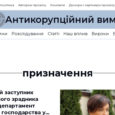
 політика
Авторки проєкту
Контакти
Донори і партнери проєкту
Антикорупційний вим
ини
Розслідування
Статті
Наш вплив
Вироки
призначення
й заступник
ого зрадника
департамент
 господарства у