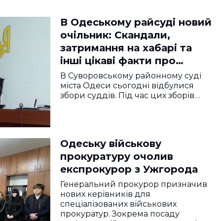
В Одеському райсуді новий
очільник: Скандали,
затримання на хабарі та
інші цікаві факти про
новопризначеного
В Суворовському районному суді
міста Одеси сьогодні відбулися
збори суддів. Під час цих зборів…
Одеську військову
прокуратуру очолив
експрокурор з Ужгорода
Генеральний прокурор призначив
нових керівників для
спеціалізованих військових
прокуратур. Зокрема посаду