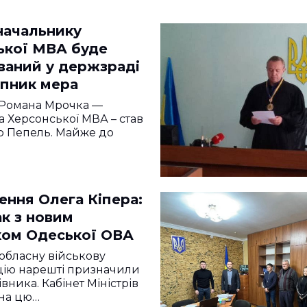
начальнику
ької МВА буде
ваний у держзраді
упник мера
Романа Мрочка —
 Херсонської МВА – став
 Пепель. Майже до
ення Олега Кіпера:
к з новим
ком Одеської ОВА
обласну військову
цію нарешті призначили
вника. Кабінет Міністрів
 на цю…