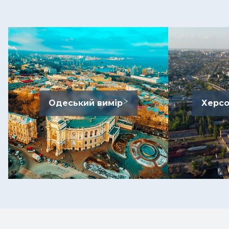
Одеський вимір
Херсо