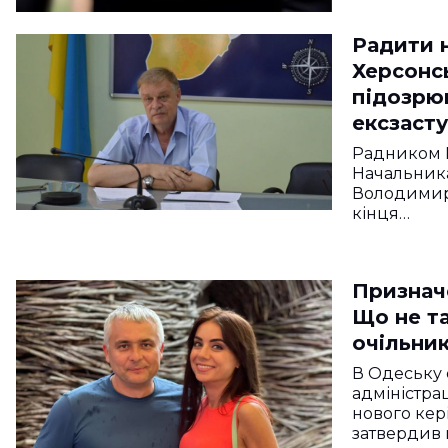
Радити 
Херсонс
підозрю
ексзаст
Радником 
Начальника
Володимир
кінця…
Признач
Що не та
очільни
В Одеську 
адміністра
нового кері
затвердив