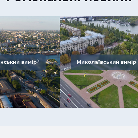
нський вимір
Миколаївський вимір