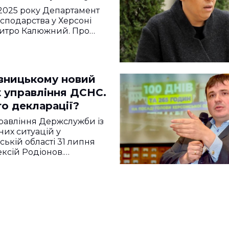
 2025 року Департамент
осподарства у Херсоні
итро Калюжний. Про…
вницькому новий
к управління ДСНС.
о декларації?
равління Держслужби із
их ситуацій у
ській області 31 липня
ксій Родіонов.…