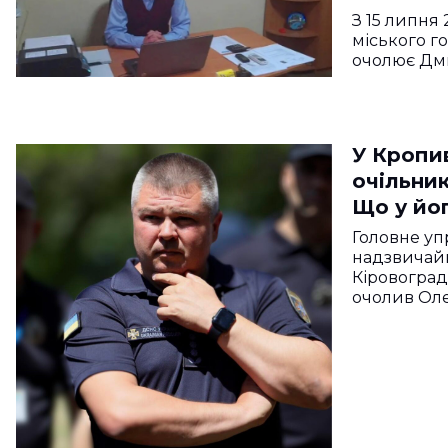
Херсоні
З 15 липня
міського г
очолює Дм
У Кропи
очільни
Що у йог
Головне уп
надзвичайн
Кіровоград
очолив Оле