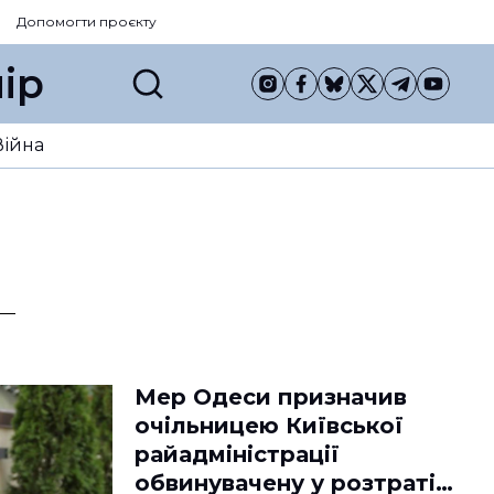
Допомогти проєкту
ір
Війна
Мер Одеси призначив
очільницею Київської
райадміністрації
обвинувачену у розтраті