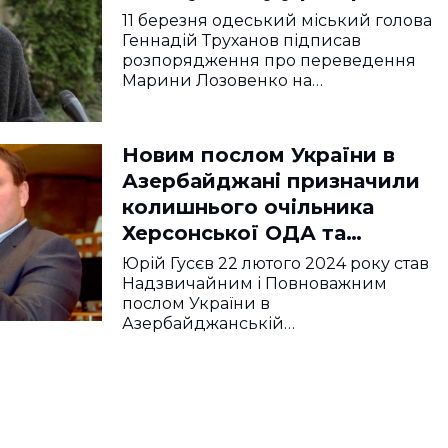
коштів у Миколаєві. Її
11 березня одеський міський голова
попередника також
Геннадій Труханов підписав
розпорядження про переведення
ловили на корупції
Марини Лозовенко на…
Новим послом України в
Азербайджані призначили
колишнього очільника
Херсонської ОДА та
Укроборонпрому: Що про
Юрій Гусєв 22 лютого 2024 року став
нього відомо
Надзвичайним і Повноважним
послом України в
Азербайджанській…