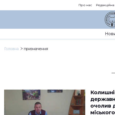
Про нас
Редакційна
Нов
Головна
призначення
Колишні
державн
очолив 
міського