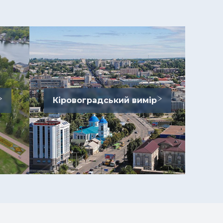
Кіровоградський вимір