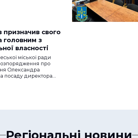
в призначив свого
а головним з
ьної власності
деської міської ради
 розпорядження про
ня Олександра
а посаду директора…
Регіональні новини