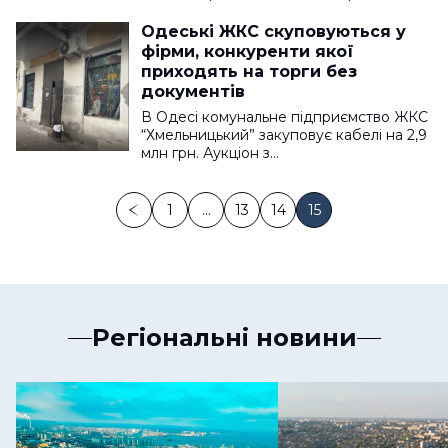
Одеські ЖКС скуповуються у
фірми, конкуренти якої
приходять на торги без
документів
В Одесі комунальне підприємство ЖКС
“Хмельницький” закуповує кабелі на 2,9
млн грн. Аукціон з…
1
…
13
14
15
Регіональні новини