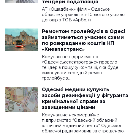
тендери податківців
АТ «Ощадбанк» філія – Одеське
обласне управління» 10 лютого уклало
договір з ТОВ «Арболіт…
Ремонтом тролейбусів в Одесі
займатиметься учасник схеми
по розкраданню коштів КП
«Киевпастранс»
Комунальне підприємство
«Одесміськелектротранс» провело
тендер з пошуку компанії, яка буде
виконувати середній ремонт
тролейбусів.…
Одеські медики купують
засоби дезинфекції у фігуранта
кримінальної справи за
завищеними цінами
Комунальне некомерційне
підприємство “Одеський обласний
клінічний медичний центр” Одеської
обласної ради замовив за спрощеною…