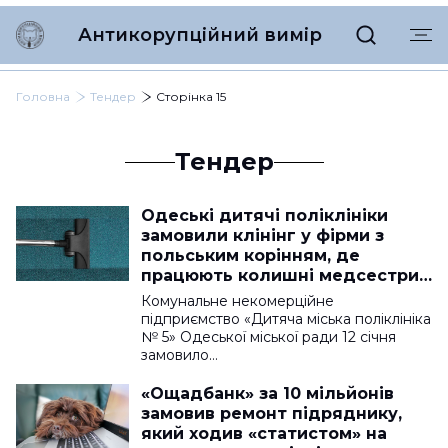
Антикорупційний вимір
Головна
Тендер
Сторінка 15
Тендер
Одеські дитячі поліклініки
замовили клінінг у фірми з
польським корінням, де
працюють колишні медсестри
поліклінік
Комунальне некомерційне
підприємство «Дитяча міська поліклініка
№ 5» Одеської міської ради 12 січня
замовило…
«Ощадбанк» за 10 мільйонів
замовив ремонт підряднику,
який ходив «статистом» на