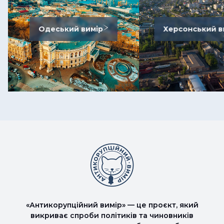
Одеський вимір
Херсонський в
«Антикорупційний вимір» — це проєкт, який
викриває спроби політиків та чиновників