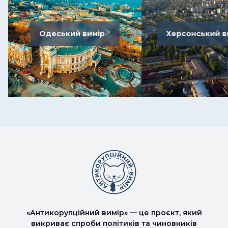
Одеський вимір
Херсонський в
«Антикорупційний вимір» — це проєкт, який
викриває спроби політиків та чиновників