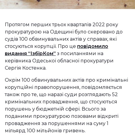
Протягом перших трьох кварталів 2022 року
прокуратурою на Одещині було скеровано до
судів 100 обвинувальних актів у справах, які
стосуються корупції. Про це
повідомило
видання “ІзбірКом”
з посиланнями на
керівника Одеської обласної прокуратури
Сергія Костенка.
Окрім 100 обвинувальних актів про кримінальні
корупційні правопорушення, повідомляється
також про те, що наразі суди розглядають 52
кримінальних провадження, що стосуються
порушень у бюджетній сфері. Всього за
поданими прокуратурою позовами відкриті
провадження за порушеннями на суму 1
мільярд 100 мільйонів гривень.