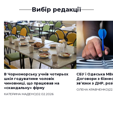
Вибір редакції
В Чорноморську учнів чотирьох
СБУ і Одеська МВ
шкіл годуватиме чоловік
Договори з бізне
чиновниці, що працював на
звʼязки з ДНР, ро
«скандальну» фірму
ОЛЕНА КРАВЧЕНКО
|
22
КАТЕРИНА МАДЕНС
|
02.02.2026