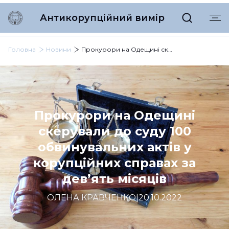
Антикорупційний вимір
Головна
Новини
Прокурори на Одещині скерували до суду 100 обвинувальних актів у корупційних справах за дев’ять місяців
Прокурори на Одещині
скерували до суду 100
обвинувальних актів у
корупційних справах за
дев’ять місяців
ОЛЕНА КРАВЧЕНКО
|
20.10.2022