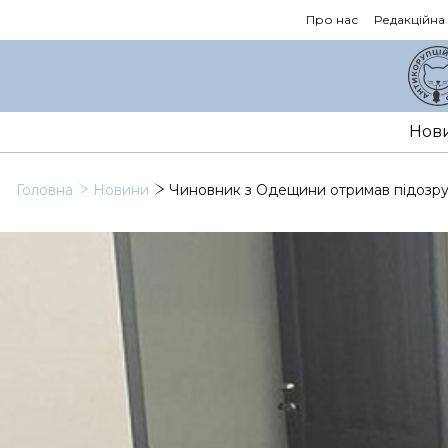
Про нас
Редакційна
Нов
Головна
Новини
Чиновник з Одещини отримав підозр