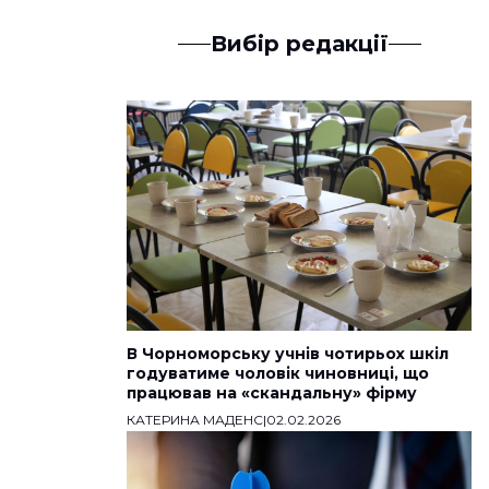
Вибір редакції
В Чорноморську учнів чотирьох шкіл
годуватиме чоловік чиновниці, що
працював на «скандальну» фірму
КАТЕРИНА МАДЕНС
|
02.02.2026