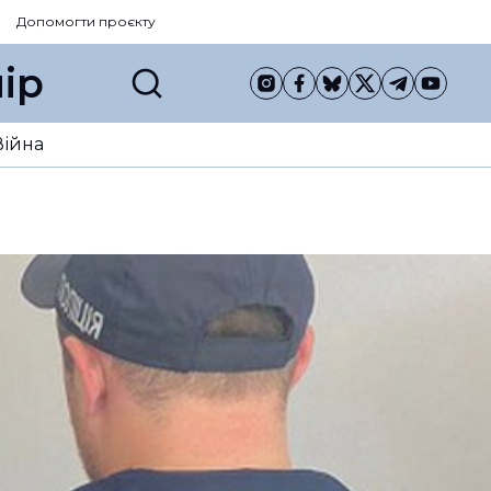
Допомогти проєкту
ір
Війна