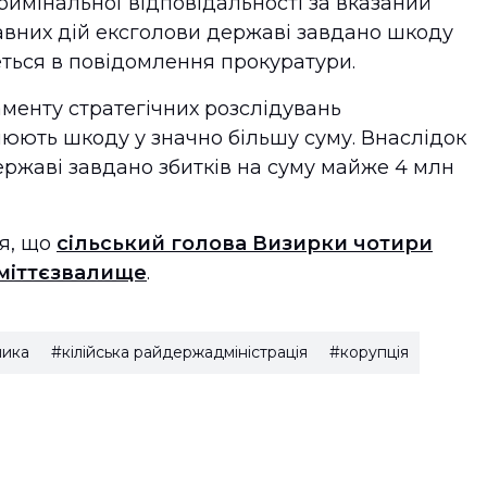
римінальної відповідальності за вказаний
авних дій ексголови державі завдано шкоду
деться в повідомлення прокуратури.
менту стратегічних розслідувань
нюють шкоду у значно більшу суму. Внаслідок
державі завдано збитків на суму майже 4 млн
я, що
сільський голова Визирки чотири
сміттєзвалище
.
ника
#кілійська райдержадміністрація
#корупція