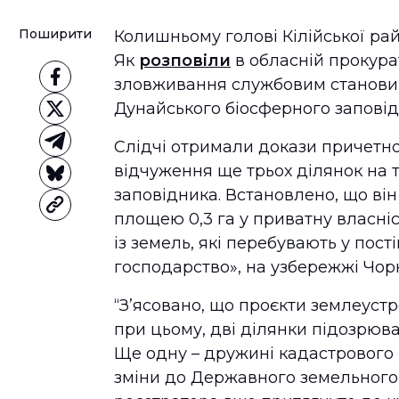
Поширити
Колишньому голові Кілійської ра
Як
розповіли
в обласній прокура
зловживання службовим становищ
Дунайського біосферного заповід
Слідчі отримали докази причетно
відчуження ще трьох ділянок на 
заповідника. Встановлено, що ві
площею 0,3 га у приватну власні
із земель, які перебувають у пост
господарство», на узбережжі Чор
“З’ясовано, що проєкти землеуст
при цьому, дві ділянки підозрюва
Ще одну – дружині кадастрового 
зміни до Державного земельного 