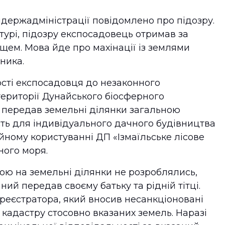
йдержадміністрації повідомлено про підозру.
турі, підозру експосадовець отримав за
ем. Мова йде про махінації із землями
ника.
сті експосадовця до незаконного
території Дунайського біосферного
н передав земельні ділянки загальною
сть для індивідуального дачного будівництва
ійному користуванні ДП «Ізмаїльське лісове
ного моря.
рою на земельні ділянки не розроблялись,
ний передав своєму батьку та рідній тітці.
реєстратора, який вносив несанкціоновані
кадастру стосовно вказаних земель. Наразі