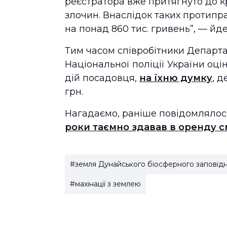
реєстратора вже притягнуто до к
злочин. Внаслідок таких протипр
на понад 860 тис. гривень”, — й
Тим часом співробітники Департа
Національної поліції України оці
дій посадовця,
на їхню думку
, 
грн.
Нагадаємо, раніше повідомлялос
роки таємно здавав в оренду 
#земля Дунайського біосферного заповід
#махінації з землею