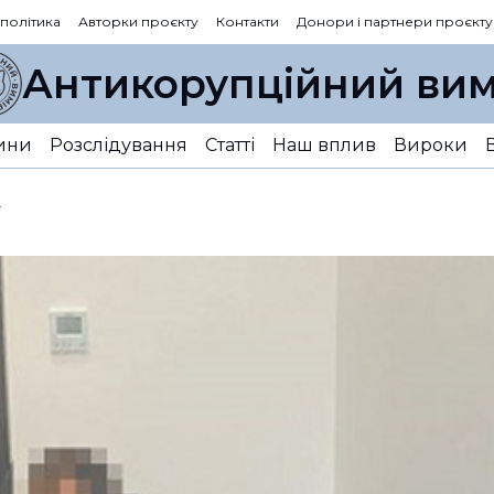
 політика
Авторки проєкту
Контакти
Донори і партнери проєкту
Антикорупційний вим
ини
Розслідування
Статті
Наш вплив
Вироки
у