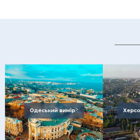
Одеський вимір
Херсо