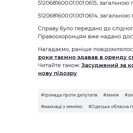
5120681600:01:001:0615, загально
5120681600:01:001:0614, загально
Справу було передано до слідчог
Правоохоронцям вже надано дост
Нагадаємо, раніше повідомлялос
роки таємно здавав в оренду 
Читайте також:
Засуджений за к
нову підозру
#громада проти депутатів
#земля
#зл
#махінації з землею
#Одеська обласна п