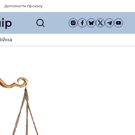
Допомогти проєкту
ір
Війна