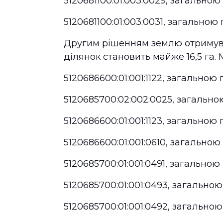
5120681100:01:003:0029, загально
5120681100:01:003:0031, загально
Другим рішенням землю отримува
ділянок становить майже 16,5 га.
5120686600:01:001:1122, загально
5120685700:02:002:0025, загально
5120686600:01:001:1123, загально
5120686600:01:001:0610, загально
5120685700:01:001:0491, загально
5120685700:01:001:0493, загально
5120685700:01:001:0492, загально