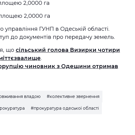
ю площею 2,0000 га
ю площею 2,0000 га
о управління ГУНП в Одеській області.
уп до документів про передачу земель.
я, що
сільський голова Визирки чотири
сміттєзвалище
.
орупцію чиновник з Одещини отримав
овживання владою
#колективне звернення
рокуратура
#прокуратура одеської області