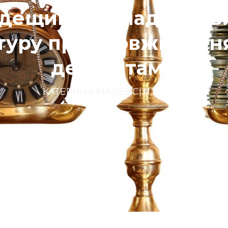
дещині громада заяв
туру про зловживанн
депутатами
КАТЕРИНА МАДЕНС
|
31.10.2022