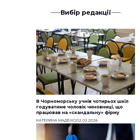
Вибір редакції
В Чорноморську учнів чотирьох шкіл
годуватиме чоловік чиновниці, що
працював на «скандальну» фірму
КАТЕРИНА МАДЕНС
|
02.02.2026