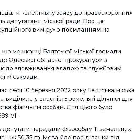
подали колективну заяву до правоохоронних
ль депутатами міської ради. Про це
упційного виміру» з
посиланням
на
, що мешканці Балтської міської громади
до Одеської обласної прокуратури з
 щодо зловживання владою та службовим
ї міськради.
ас сесії 10 березня 2022 року Балтська міська
 виділила у власність земельні ділянки для
тва фізичним особам. Для цього було
9-VII.
депутати передали фізособам 11 земельних
 ніж 50,35 га. Мова йде про ділянки під