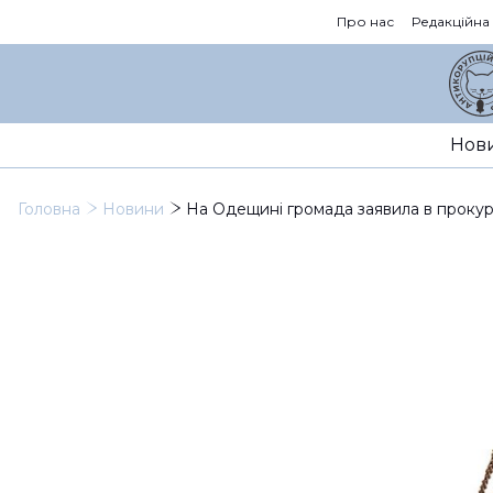
Про нас
Редакційна
Нов
Головна
Новини
На Одещині громада заявила в проку