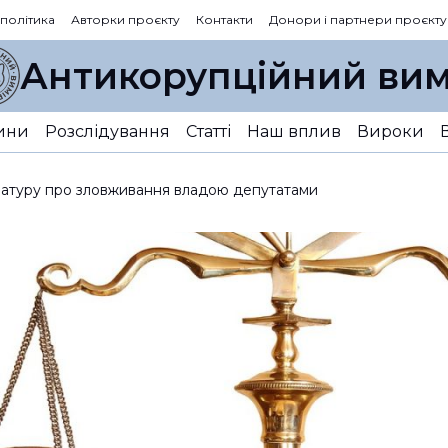
 політика
Авторки проєкту
Контакти
Донори і партнери проєкту
Антикорупційний вим
ини
Розслідування
Статті
Наш вплив
Вироки
ратуру про зловживання владою депутатами