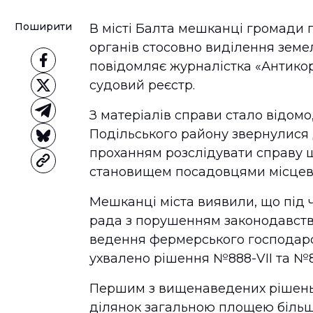
Поширити
В місті Балта мешканці громади 
органів стосовно виділення земе
повідомляє журналістка «Антикор
судовий реєстр.
З матеріалів справи стало відомо
Подільського району звернулися 
проханням розслідувати справу
становищем посадовцями місцево
Мешканці міста виявили, що під ч
рада з порушенням законодавства
ведення фермерського господарс
ухвалено рішення №888-VII та №88
Першим з вищенаведених рішень 
ділянок загальною площею більше