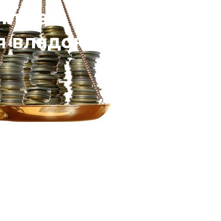
ила в
я владою