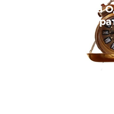
На О
прокура