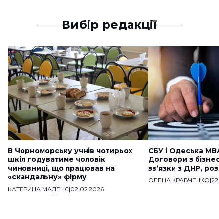
Вибір редакції
В Чорноморську учнів чотирьох
СБУ і Одеська МВ
шкіл годуватиме чоловік
Договори з бізне
чиновниці, що працював на
звʼязки з ДНР, ро
«скандальну» фірму
ОЛЕНА КРАВЧЕНКО
|
22
КАТЕРИНА МАДЕНС
|
02.02.2026