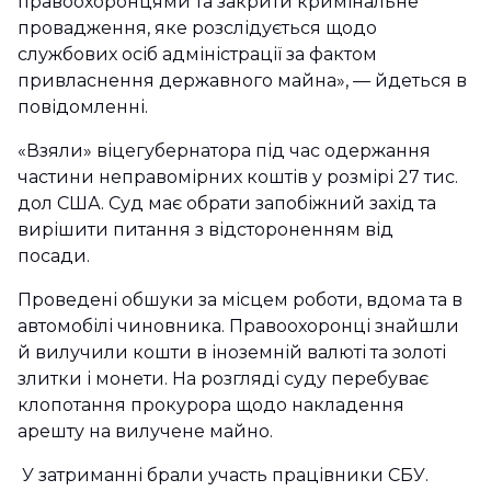
правоохоронцями та закрити кримінальне
провадження, яке розслідується щодо
службових осіб адміністрації за фактом
привласнення державного майна», — йдеться в
повідомленні.
«Взяли» віцегубернатора під час одержання
частини неправомірних коштів у розмірі 27 тис.
дол США. Суд має обрати запобіжний захід та
вирішити питання з відстороненням від
посади.
Проведені обшуки за місцем роботи, вдома та в
автомобілі чиновника. Правоохоронці знайшли
й вилучили кошти в іноземній валюті та золоті
злитки і монети. На розгляді суду перебуває
клопотання прокурора щодо накладення
арешту на вилучене майно.
У затриманні брали участь працівники СБУ.