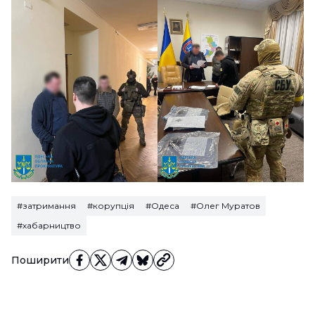
#затримання
#корупція
#Одеса
#Олег Муратов
#хабарництво
Поширити