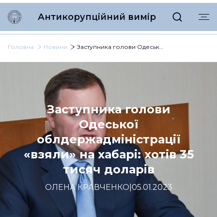
Антикорупційний вимір
Головна
Новини
Заступника голови Одеської облдержадміністрації «взяли» на хабарі: хотів 35 тисяч доларів
Заступника голови
Одеської
облдержадміністрації
«взяли» на хабарі: хотів 35
тисяч доларів
ОЛЕНА КРАВЧЕНКО
|
05.01.2023