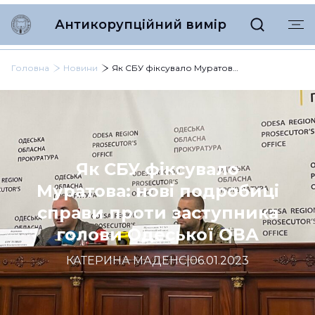
Антикорупційний вимір
Головна
Новини
Як СБУ фіксувало Муратова: нові подробиці справи проти заступника голови Одеської ОВА
Як СБУ фіксувало
Муратова: нові подробиці
справи проти заступника
голови Одеської ОВА
КАТЕРИНА МАДЕНС
|
06.01.2023