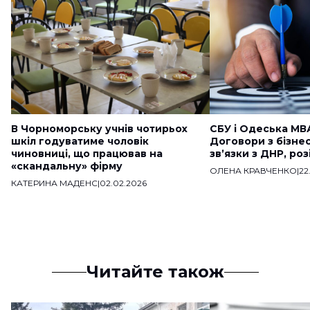
В Чорноморську учнів чотирьох
СБУ і Одеська МВ
шкіл годуватиме чоловік
Договори з бізне
чиновниці, що працював на
звʼязки з ДНР, ро
«скандальну» фірму
ОЛЕНА КРАВЧЕНКО
|
22
КАТЕРИНА МАДЕНС
|
02.02.2026
Читайте також