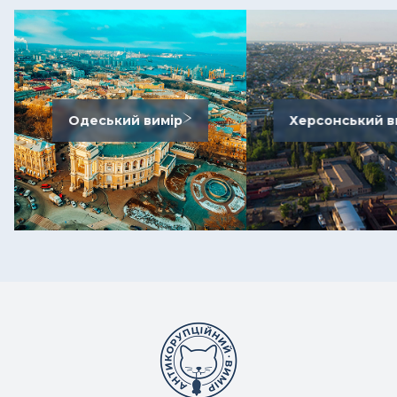
Одеський вимір
Херсонський в