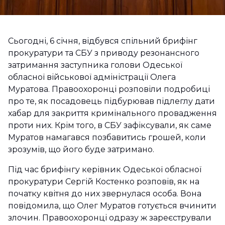
Сьогодні, 6 січня, відбувся спільний брифінг
прокуратури та СБУ з приводу резонансного
затримання заступника голови Одеської
обласної військової адміністрації Олега
Муратова. Правоохоронці розповіли подробиці
про те, як посадовець підбурював підлеглу дати
хабар для закриття кримінального провадження
проти них. Крім того, в СБУ зафіксували, як саме
Муратов намагався позбавитись грошей, коли
зрозумів, що його буде затримано.
Під час брифінгу керівник Одеської обласної
прокуратури Сергій Костенко розповів, як на
початку квітня до них звернулася особа. Вона
повідомила, що Олег Муратов готується вчинити
злочин. Правоохоронці одразу ж зареєстрували