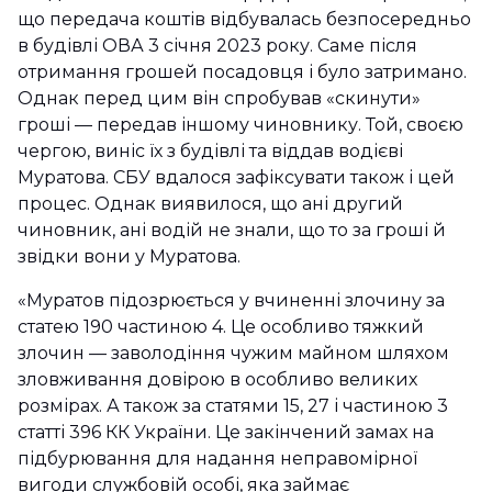
що передача коштів відбувалась безпосередньо
в будівлі ОВА 3 січня 2023 року. Саме після
отримання грошей посадовця і було затримано.
Однак перед цим він спробував «скинути»
гроші — передав іншому чиновнику. Той, своєю
чергою, виніс їх з будівлі та віддав водієві
Муратова. СБУ вдалося зафіксувати також і цей
процес. Однак виявилося, що ані другий
чиновник, ані водій не знали, що то за гроші й
звідки вони у Муратова.
«Муратов підозрюється у вчиненні злочину за
статею 190 частиною 4. Це особливо тяжкий
злочин — заволодіння чужим майном шляхом
зловживання довірою в особливо великих
розмірах. А також за статями 15, 27 і частиною 3
статті 396 КК України. Це закінчений замах на
підбурювання для надання неправомірної
вигоди службовій особі, яка займає