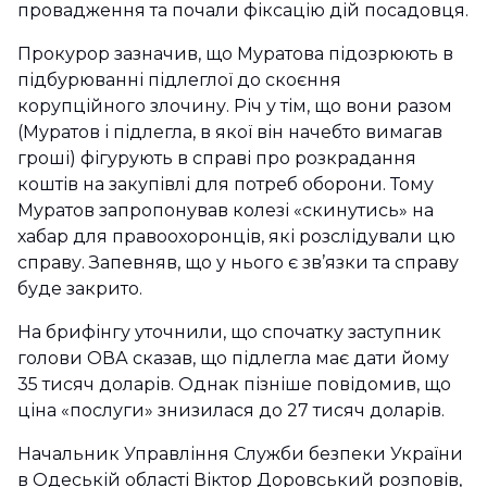
провадження та почали фіксацію дій посадовця.
Прокурор зазначив, що Муратова підозрюють в
підбурюванні підлеглої до скоєння
корупційного злочину. Річ у тім, що вони разом
(Муратов і підлегла, в якої він начебто вимагав
гроші) фігурують в справі про розкрадання
коштів на закупівлі для потреб оборони. Тому
Муратов запропонував колезі «скинутись» на
хабар для правоохоронців, які розслідували цю
справу. Запевняв, що у нього є зв’язки та справу
буде закрито.
На брифінгу уточнили, що спочатку заступник
голови ОВА сказав, що підлегла має дати йому
35 тисяч доларів. Однак пізніше повідомив, що
ціна «послуги» знизилася до 27 тисяч доларів.
Начальник Управління Служби безпеки України
в Одеській області Віктор Доровський розповів,