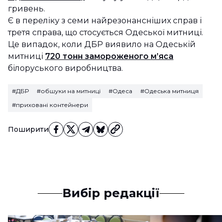
гривень.
Є в переліку з семи найрезонансніших справ і
третя справа, що стосується Одеської митниці.
Це випадок, коли ДБР виявило на Одеській
митниці
720 тонн замороженого м’яса
білоруського виробництва.
#ДБР
#обшуки на митниці
#Одеса
#Одеська митниця
#приховані контейнери
Поширити
Вибір редакції