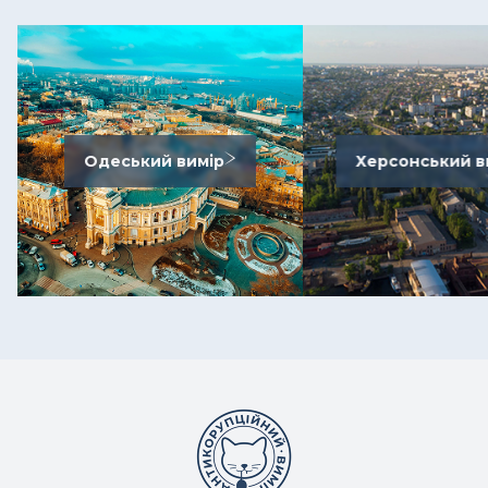
Одеський вимір
Херсонський в