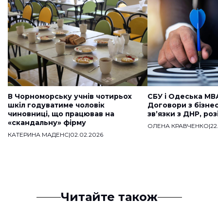
В Чорноморську учнів чотирьох
СБУ і Одеська МВ
шкіл годуватиме чоловік
Договори з бізне
чиновниці, що працював на
звʼязки з ДНР, ро
«скандальну» фірму
ОЛЕНА КРАВЧЕНКО
|
22
КАТЕРИНА МАДЕНС
|
02.02.2026
Читайте також