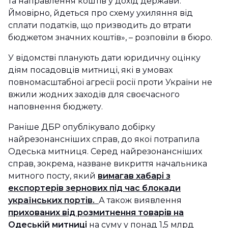
та направлення коштів у дохід держави.
Ймовірно, йдеться про схему ухиляння від
сплати податків, що призводить до втрати
бюджетом значних коштів», – розповіли в бюро.
У відомстві планують дати юридичну оцінку
діям посадовців митниці, які в умовах
повномасштабної агресії росії проти України не
вжили жодних заходів для своєчасного
наповнення бюджету.
Раніше ДБР опублікувало добірку
найрезонансніших справ, до якої потрапила
Одеська митниця. Серед найрезонансніших
справ, зокрема, назване викриття начальника
митного посту, який
вимагав хабарі з
експортерів зернових під час блокади
українських портів.
А також виявлення
прихованих від розмитнення товарів на
Одеській митниці
на суму у понад 1,5 млрд