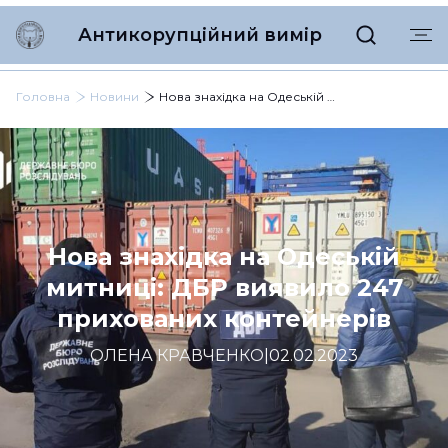
Антикорупційний вимір
Головна
Новини
Нова знахідка на Одеській митниці: ДБР виявило 247 прихованих контейнерів
Нова знахідка на Одеській
митниці: ДБР виявило 247
прихованих контейнерів
ОЛЕНА КРАВЧЕНКО
|
02.02.2023