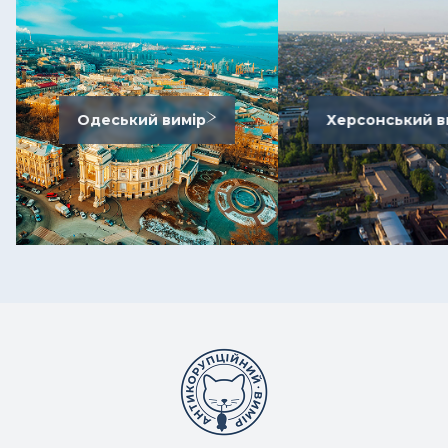
Одеський вимір
Херсонський в