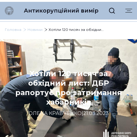
Антикорупційний вимір
Головна
Новини
Хотіли 120 тисяч за обхідний лист: ДБР рапортує про затримання хабарників
Хотіли 120 тисяч за
обхідний лист: ДБР
рапортує про затримання
хабарників
ОЛЕНА КРАВЧЕНКО
|
21.03.2023