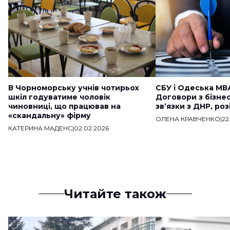
В Чорноморську учнів чотирьох
СБУ і Одеська МВ
шкіл годуватиме чоловік
Договори з бізне
чиновниці, що працював на
звʼязки з ДНР, ро
«скандальну» фірму
ОЛЕНА КРАВЧЕНКО
|
22
КАТЕРИНА МАДЕНС
|
02.02.2026
Читайте також