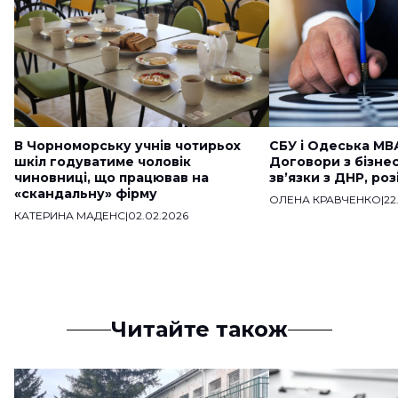
В Чорноморську учнів чотирьох
СБУ і Одеська МВ
шкіл годуватиме чоловік
Договори з бізне
чиновниці, що працював на
звʼязки з ДНР, ро
«скандальну» фірму
ОЛЕНА КРАВЧЕНКО
|
22
КАТЕРИНА МАДЕНС
|
02.02.2026
Читайте також