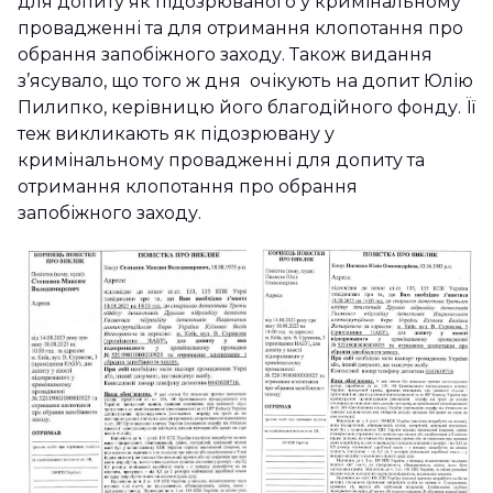
для допиту як підозрюваного у кримінальному
провадженні та для отримання клопотання про
обрання запобіжного заходу. Також видання
з’ясувало, що того ж дня очікують на допит Юлію
Пилипко, керівницю його благодійного фонду. Її
теж викликають як підозрювану у
кримінальному провадженні для допиту та
отримання клопотання про обрання
запобіжного заходу.