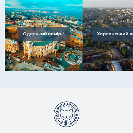
Одеський вимір
Херсонський в