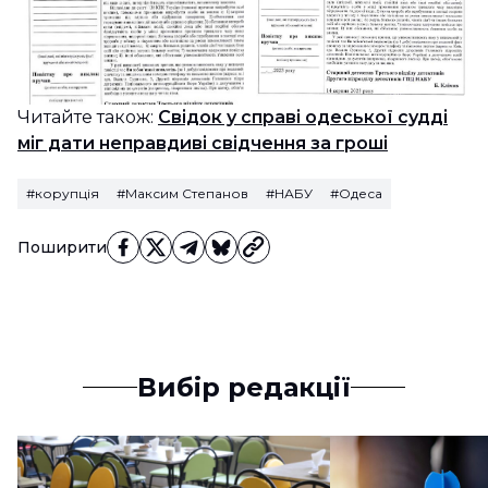
Читайте також:
Свідок у справі одеської судді
міг дати неправдиві свідчення за гроші
#корупція
#Максим Степанов
#НАБУ
#Одеса
Поширити
Вибір редакції