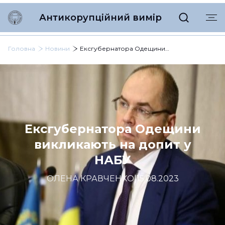
Антикорупційний вимір
Головна
Новини
Ексгубернатора Одещини викликають на допит у НАБУ
Ексгубернатора Одещини
викликають на допит у
НАБУ
ОЛЕНА КРАВЧЕНКО
|
15.08.2023