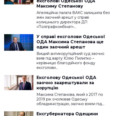
ексголові Одеської ОДА
Максиму Степанову
Апеляційна палата ВАКС залишила без
змін заочний арешт у справі
колишнього директора ДП
«Поліграфкомбінат»…
У справі ексголови Одеської
ОДА Максима Степанова ще
один заочний арешт
Вищий антикорупційний суд заочно
взяв під варту Юлію Пилипко –
керівницю благодійного фонду
ексголови…
Ексголову Одеської ОДА
заочно заарештували за
корупцію
Максима Степанова, який з 2017 по
2019 рік очолював Одеську
обладміністрацію, заочно взяли під…
Ексгубернатора Одещини