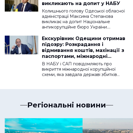
викликають на допит у НАБУ
Колишнього голову Одеської обласної
адміністрації Максима Степанова
викликає на допит Національне
антикорупційне бюро України.…
Екскурівник Одещини отримав
підозру: Розкрадання і
відмивання коштів, махінації з
паспортами, міжнародні
корупційні схеми
В НАБУ і САП повідомляють про
викриття міжнародної корупційної
схеми, яка завдала державі збитків…
Регіональні новини