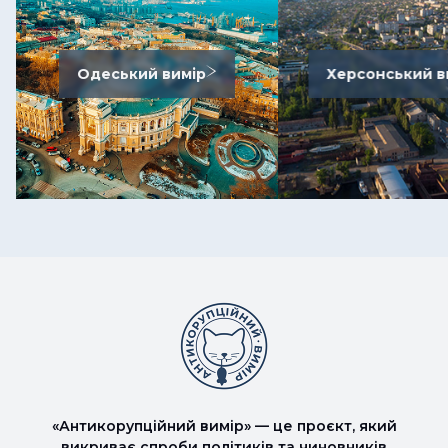
Одеський вимір
Херсонський в
«Антикорупційний вимір» — це проєкт, який
викриває спроби політиків та чиновників