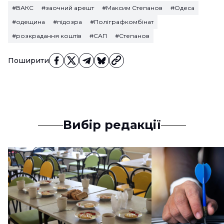
#ВАКС
#заочний арешт
#Максим Степанов
#Одеса
#одещина
#підозра
#Поліграфкомбінат
#розкрадання коштів
#САП
#Степанов
Поширити
Вибір редакції