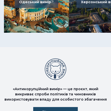
Одеський вимір
Херсонський в
«Антикорупційний вимір» — це проєкт, який
викриває спроби політиків та чиновників
використовувати владу для особистого збагачення