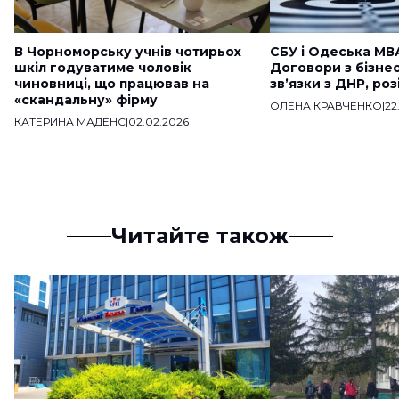
В Чорноморську учнів чотирьох
СБУ і Одеська МВ
шкіл годуватиме чоловік
Договори з бізне
чиновниці, що працював на
звʼязки з ДНР, ро
«скандальну» фірму
ОЛЕНА КРАВЧЕНКО
|
22
КАТЕРИНА МАДЕНС
|
02.02.2026
Читайте також