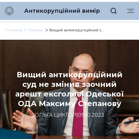
Антикорупційний вимір
Головна
Новини
Вищий антикорупційний суд не змінив заочний арешт ексголові Одеської ОДА Максиму Степанову
Вищий антикорупційний
суд не змінив заочний
арешт ексголові Одеської
ОДА Максиму Степанову
ОЛЬГА ЦИКТОР
|
09.10.2023