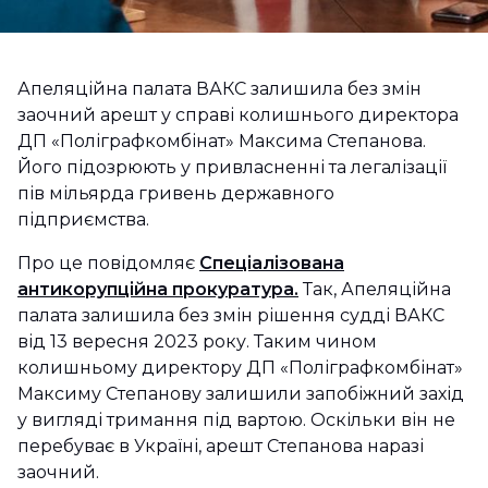
Апеляційна палата ВАКС залишила без змін
заочний арешт у справі колишнього директора
ДП «Поліграфкомбінат» Максима Степанова.
Його підозрюють у привласненні та легалізації
пів мільярда гривень державного
підприємства.
Про це повідомляє
Спеціалізована
антикорупційна прокуратура.
Так, Апеляційна
палата залишила без змін рішення судді ВАКС
від 13 вересня 2023 року. Таким чином
колишньому директору ДП «Поліграфкомбінат»
Максиму Степанову залишили запобіжний захід
у вигляді тримання під вартою. Оскільки він не
перебуває в Україні, арешт Степанова наразі
заочний.