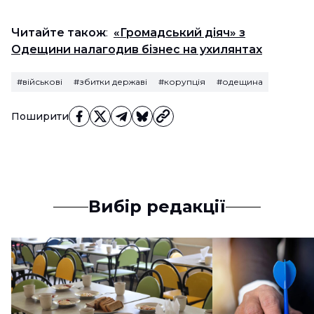
Читайте також
:
«Громадський діяч» з
Одещини налагодив бізнес на ухилянтах
#військові
#збитки державі
#корупція
#одещина
Поширити
Вибір редакції