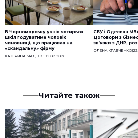
В Чорноморську учнів чотирьох
СБУ і Одеська МВ
шкіл годуватиме чоловік
Договори з бізне
чиновниці, що працював на
звʼязки з ДНР, ро
«скандальну» фірму
ОЛЕНА КРАВЧЕНКО
|
22
КАТЕРИНА МАДЕНС
|
02.02.2026
Читайте також