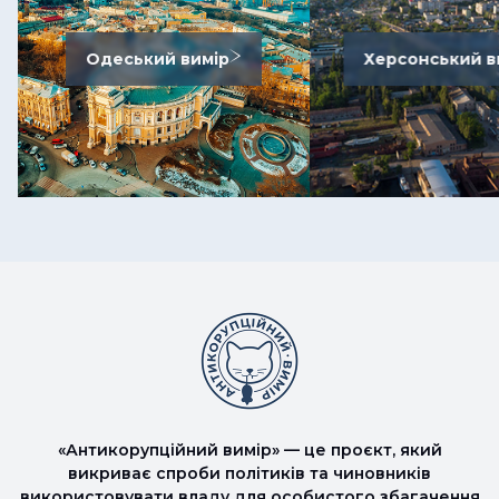
Одеський вимір
Херсонський в
«Антикорупційний вимір» — це проєкт, який
викриває спроби політиків та чиновників
використовувати владу для особистого збагачення