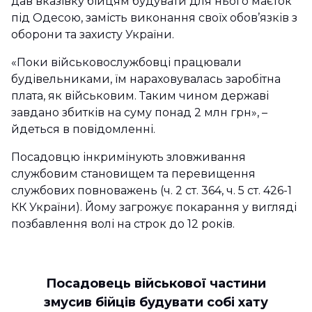
дав вказівку бійцям будувати для нього маєток
під Одесою, замість виконання своїх обов’язків з
оборони та захисту України.
«Поки військовослужбовці працювали
будівельниками, їм нараховувалась заробітна
плата, як військовим. Таким чином державі
завдано збитків на суму понад 2 млн грн», –
йдеться в повідомленні.
Посадовцю інкримінують зловживання
службовим становищем та перевищення
службових повноважень (ч. 2 ст. 364, ч. 5 ст. 426-1
КК України). Йому загрожує покарання у вигляді
позбавлення волі на строк до 12 років.
Посадовець військової частини
змусив бійців будувати собі хату