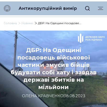
Антикорупційний вимір
Головна
Новини
ДБР: На Одещині посадовець військової частини змусив бійців будувати собі хату і завдав державі збитків на мільйони
ДБР: На Одещині
посадовець військової
частини змусив бійців
будувати собі хату і завдав
державі збитків на
мільйони
ОЛЕНА КРАВЧЕНКО
|
18.08.2023