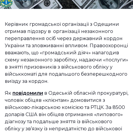
Керівник громадської організації з Одещини
отримав підозру в організації незаконного
переправлення осіб через державний кордон
України та зловживанні впливом. Правоохоронці
вважають, що «громадський діяч» налагодив
схему незаконного заробітку, надаючи «послуги»
в знятті призовників з військового обліку у
військкоматі для подальшого безперешкодного
виїзду за кордон.
Як
повідомили
в Одеській обласній прокуратурі,
чоловік обіцяв «клієнтам» домовитися з
військово-лікарською комісією та РТЦК. За 8500
доларів США він обіцяв отримання «липового»
діагнозу та подальше зняття із військового
обліку у зв’язку із непридатністю до військової