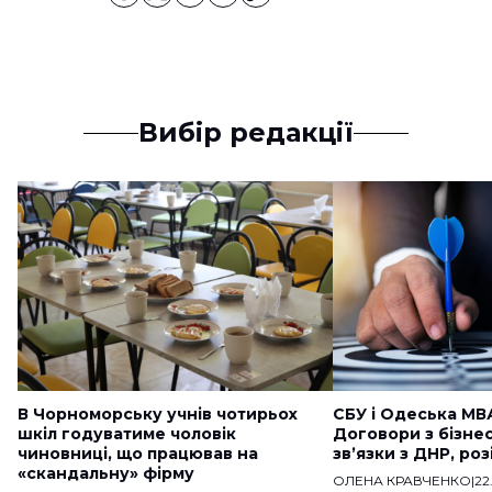
Вибір редакції
В Чорноморську учнів чотирьох
СБУ і Одеська МВ
шкіл годуватиме чоловік
Договори з бізне
чиновниці, що працював на
звʼязки з ДНР, ро
«скандальну» фірму
ОЛЕНА КРАВЧЕНКО
|
22