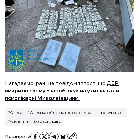
Нагадаємо, раніше повідомлялося, що
ДБР
викрило схему «заробітку» на ухилянтах в
психлікарні Миколаївщини.
#Одеса
#Одеська обласна прокуратура
#прокуратура
#ухилянти
#хабарництво
Поширити