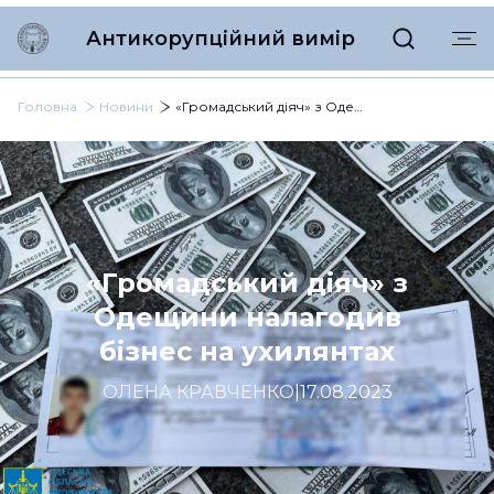
Антикорупційний вимір
Головна
Новини
«Громадський діяч» з Одещини налагодив бізнес на ухилянтах
«Громадський діяч» з
Одещини налагодив
бізнес на ухилянтах
ОЛЕНА КРАВЧЕНКО
|
17.08.2023