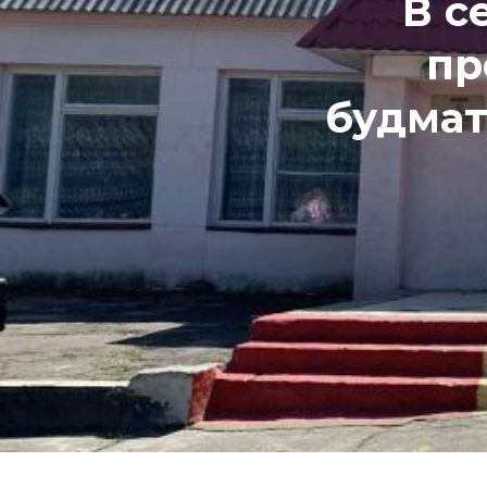
В с
пр
будмат