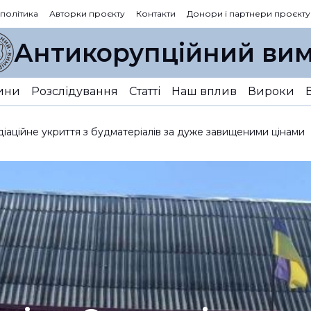
 політика
Авторки проєкту
Контакти
Донори і партнери проєкту
Антикорупційний вим
ини
Розслідування
Статті
Наш вплив
Вироки
іаційне укриття з будматеріалів за дуже завищеними цінами