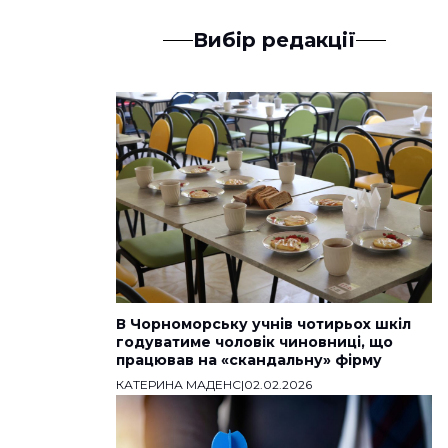
Вибір редакції
В Чорноморську учнів чотирьох шкіл
годуватиме чоловік чиновниці, що
працював на «скандальну» фірму
КАТЕРИНА МАДЕНС
|
02.02.2026