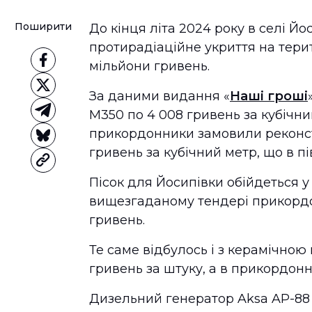
Поширити
До кінця літа 2024 року в селі Й
протирадіаційне укриття на тери
мільйони гривень.
За даними видання «
Наші гроші
М350 по 4 008 гривень за кубічни
прикордонники замовили реконстр
гривень за кубічний метр, що в п
Пісок для Йосипівки обійдеться у 1
вищезгаданому тендері прикордо
гривень.
Те саме відбулось і з керамічною
гривень за штуку, а в прикордонн
Дизельний генератор Aksa AP-88 