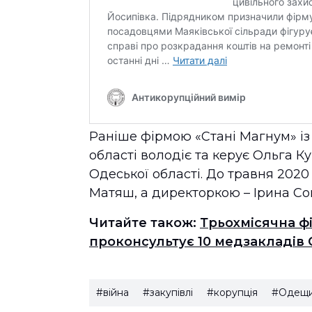
Раніше фірмою «Стані Магнум» і
області володіє та керує Ольга К
Одеської області. До травня 202
Матяш, а директоркою – Ірина Со
Читайте також:
Трьохмісячна ф
проконсультує 10 медзакладів 
#війна
#закупівлі
#корупція
#Одещ