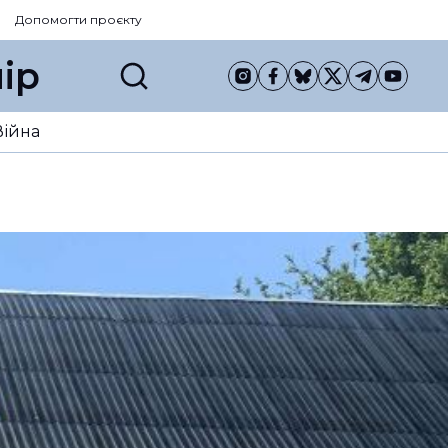
Допомогти проєкту
ір
Війна