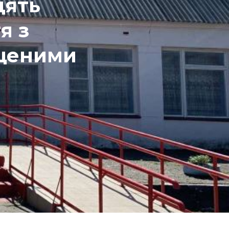
дять
я з
ищеними