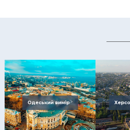
Одеський вимір
Херсо