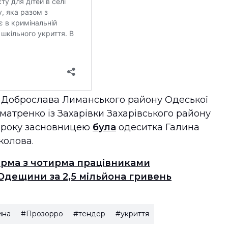
з Доброслава Лиманського району Одеської
уматренко із Захарівки Захарівського району
0 року засновницею
була
одеситка Галина
колова.
ірма з чотирма працівниками
Одещини за 2,5 мільйона гривень
ина
#Прозорро
#тендер
#укриття