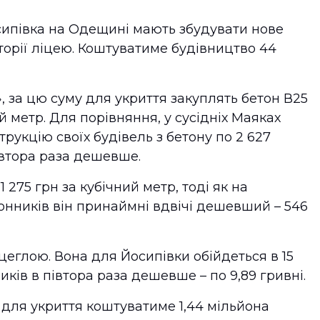
осипівка на Одещині мають збудувати нове
торії ліцею. Коштуватиме будівництво 44
», за цю суму для укриття закуплять бетон В25
й метр. Для порівняння, у сусідніх Маяках
укцію своїх будівель з бетону по 2 627
івтора раза дешевше.
 275 грн за кубічний метр, тоді як на
нників він принаймні вдвічі дешевший – 546
 цеглою. Вона для Йосипівки обійдеться в 15
иків в півтора раза дешевше – по 9,89 гривні.
для укриття коштуватиме 1,44 мільйона