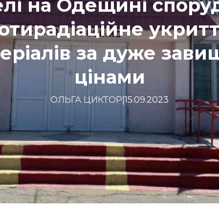
елі на Одещині спору
отирадіаційне укритт
еріалів за дуже зав
цінами
ОЛЬГА ЦИКТОР
|
15.09.2023