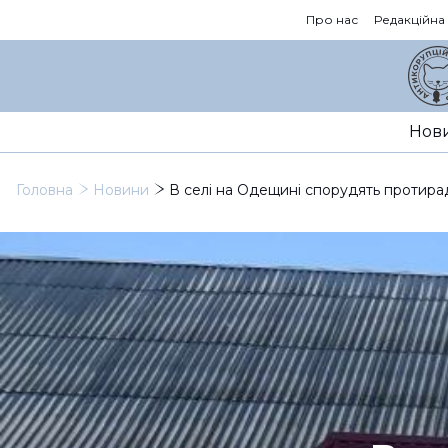
Про нас
Редакційна
Нов
Головна
Новини
В селі на Одещині спорудять протирад