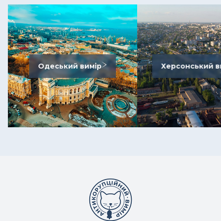
Одеський вимір
Херсонський в