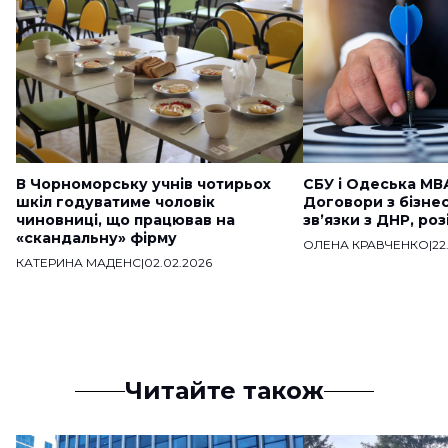
В Чорноморську учнів чотирьох
СБУ і Одеська МВ
шкіл годуватиме чоловік
Договори з бізне
чиновниці, що працював на
звʼязки з ДНР, ро
«скандальну» фірму
ОЛЕНА КРАВЧЕНКО
|
22
КАТЕРИНА МАДЕНС
|
02.02.2026
Читайте також