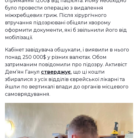
отримання 1200$ від пацієнта. Йому необхідно
було провести операцію з видалення
міжхребцевих гриж. Після хірургічного
втручання підозрювані обіцяли хворому
оформити документи, які б звільнили його від
мобілізації.
Кабінет завідувача обшукали, і виявили в нього
понад 250 000$ у різних валютах. Обом
затриманим повідомили про підозру. Активіст
Дем’ян Ганул
стверджує
, що ці кошти
збиралися з усіх відділів єврейської лікарні та
йшли по вертикалі влади до органів місцевого
самоврядування.