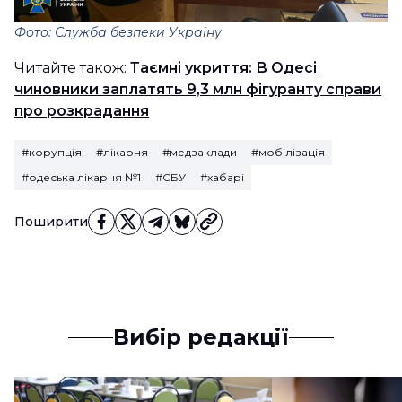
Фото: Служба безпеки Україну
Читайте також:
Таємні укриття: В Одесі
чиновники заплатять 9,3 млн фігуранту справи
про розкрадання
#корупція
#лікарня
#медзаклади
#мобілізація
#одеська лікарня №1
#СБУ
#хабарі
Поширити
Вибір редакції