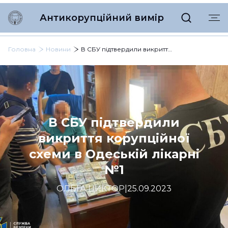
Антикорупційний вимір
Головна
Новини
В СБУ підтвердили викриття корупційної схеми в Одеській лікарні №1
В СБУ підтвердили
викриття корупційної
схеми в Одеській лікарні
№1
ОЛЬГА ЦИКТОР
|
25.09.2023