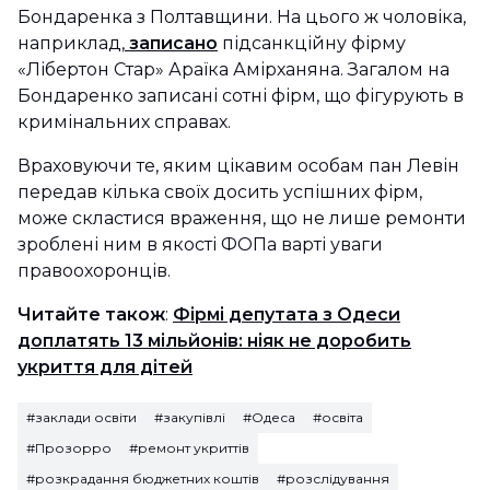
Бондаренка з Полтавщини. На цього ж чоловіка,
наприклад,
записано
підсанкційну фірму
«Лібертон Стар» Араїка Амірханяна. Загалом на
Бондаренко записані сотні фірм, що фігурують в
кримінальних справах.
Враховуючи те, яким цікавим особам пан Левін
передав кілька своїх досить успішних фірм,
може скластися враження, що не лише ремонти
зроблені ним в якості ФОПа варті уваги
правоохоронців.
Читайте також
:
Фірмі депутата з Одеси
доплатять 13 мільйонів: ніяк не доробить
укриття для дітей
#заклади освіти
#закупівлі
#Одеса
#освіта
#Прозорро
#ремонт укриттів
#розкрадання бюджетних коштів
#розслідування