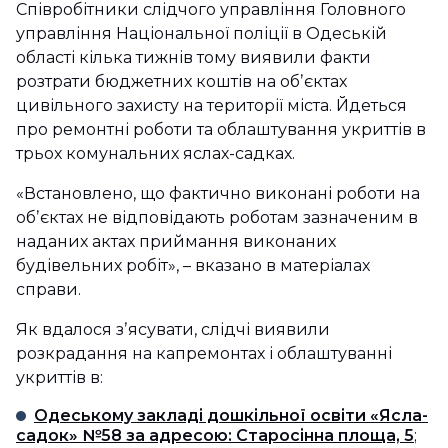
Співробітники слідчого управління Головного
управління Національної поліції в Одеській
області кілька тижнів тому виявили факти
розтрати бюджетних коштів на обʼєктах
цивільного захисту на території міста. Йдеться
про ремонтні роботи та облаштування укриттів в
трьох комунальних яслах-садках.
«Встановлено, що фактично виконані роботи на
обʼєктах не відповідають роботам зазначеним в
наданих актах приймання виконаних
будівельних робіт», – вказано в матеріалах
справи.
Як вдалося зʼясувати, слідчі виявили
розкрадання на капремонтах і облаштуванні
укриттів в:
Одеському закладі дошкільної освіти «Ясла-
садок» №58 за адресою: Старосінна площа, 5
;