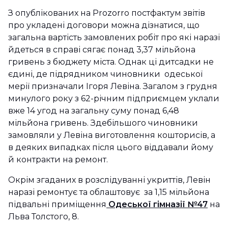
З опублікованих на Prozorro постфактум звітів
про укладені договори можна дізнатися, що
загальна вартість замовлених робіт про які наразі
йдеться в справі сягає понад 3,37 мільйона
гривень з бюджету міста. Однак ці дитсадки не
єдині, де підрядником чиновники одеської
мерії призначали Ігоря Левіна. Загалом з грудня
минулого року з 62-річним підприємцем уклали
вже 14 угод на загальну суму понад 6,48
мільйона гривень. Здебільшого чиновники
замовляли у Левіна виготовлення кошторисів, а
в деяких випадках після цього віддавали йому
й контракти на ремонт.
Окрім згаданих в розслідуванні укриттів, Левін
наразі ремонтує та облаштовує за 1,15 мільйона
підвальні приміщення
Одеської гімназії №47
на
Льва Толстого, 8.