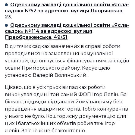
Одеському закладі дошкільної освіти «Ясла-
садок» №52 за адресою: вулиця Дворянська,
23
;
Одеському закладі дошкільної освіти «Ясла-
садок» № 114 за адресою: вулиця
Преображенська, 49/51
.
В дитячих садках зазначених в справі роботи
проводилися на замовлення комунальної
установи, що опікується фінансуванням закладів
освіти Приморського району. Керує цією
установою Валерій Волянський.
Цікаво, що в усіх трьох випадках роботи
виконував один і той самий ФОП Ігор Левін. Ба
більше, підряди віддавали йому напряму без
проведення відкритих торгів. Тобто конкурентів
у нього не було. Кошторисну документацію для
цих і багатьох інших об’єктів робив теж Ігор
Левін. Звісно ж не безкоштовно.