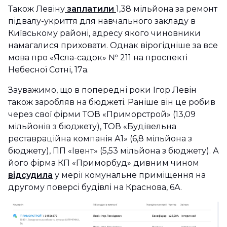
Також Левіну
заплатили
1,38 мільйона за ремонт
підвалу-укриття для навчального закладу в
Київському районі, адресу якого чиновники
намагалися приховати. Однак вірогідніше за все
мова про «Ясла-садок» № 211 на проспекті
Небесної Сотні, 17а.
Зауважимо, що в попередні роки Ігор Левін
також заробляв на бюджеті. Раніше він це робив
через свої фірми ТОВ «Приморстрой» (13,09
мільйонів з бюджету), ТОВ «Будівельна
реставраційна компанія А1» (6,8 мільйона з
бюджету), ПП «Івент» (5,53 мільйона з бюджету). А
його фірма КП «Приморбуд» дивним чином
відсудила
у мерії комунальне приміщення на
другому поверсі будівлі на Краснова, 6А.