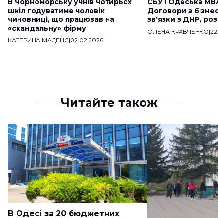
В Чорноморську учнів чотирьох
СБУ і Одеська МВ
шкіл годуватиме чоловік
Договори з бізне
чиновниці, що працював на
звʼязки з ДНР, ро
«скандальну» фірму
ОЛЕНА КРАВЧЕНКО
|
22
КАТЕРИНА МАДЕНС
|
02.02.2026
Читайте також
В Одесі за 20 бюджетних