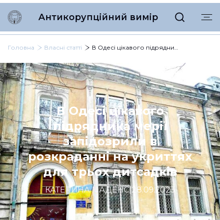
Антикорупційний вимір
Головна
Власні статті
В Одесі цікавого підрядника мерії запідозрили в розкраданні на укриттях для трьох дитсадків
В Одесі цікавого
підрядника мерії
запідозрили в
розкраданні на укриттях
для трьох дитсадків
КАТЕРИНА МАДЕНС
|
28.09.2023