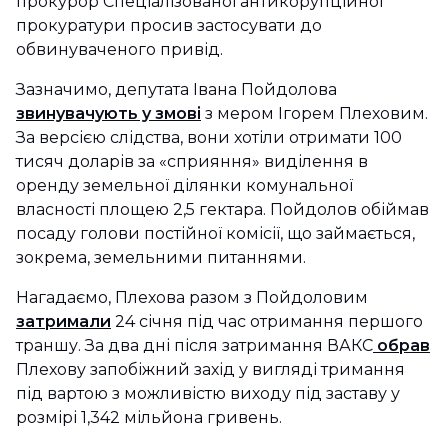
прокурор Спеціалізованої антикорупційної
прокуратури просив застосувати до
обвинуваченого привід.
Зазначимо, депутата Івана Пойдолова
звинувачують у змові
з мером Ігорем Плеховим.
За версією слідства, вони хотіли отримати 100
тисяч доларів за «сприяння» виділення в
оренду земельної ділянки комунальної
власності площею 2,5 гектара. Пойдолов обіймав
посаду голови постійної комісії, що займається,
зокрема, земельними питаннями.
Нагадаємо, Плехова разом з Пойдоловим
затримали
24 січня під час отримання першого
траншу. За два дні після затримання ВАКС
обрав
Плехову запобіжний захід у вигляді тримання
під вартою з можливістю виходу під заставу у
розмірі 1,342 мільйона гривень.