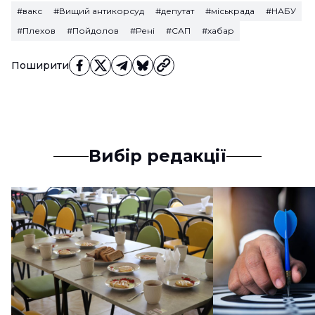
#вакс
#Вищий антикорсуд
#депутат
#міськрада
#НАБУ
#Плехов
#Пойдолов
#Рені
#САП
#хабар
Поширити
Вибір редакції