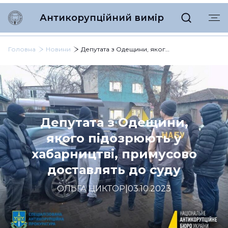
Антикорупційний вимір
Головна
Новини
Депутата з Одещини, якого підозрюють у хабарництві, примусово доставлять до суду
Депутата з Одещини,
якого підозрюють у
хабарництві, примусово
доставлять до суду
ОЛЬГА ЦИКТОР
|
03.10.2023