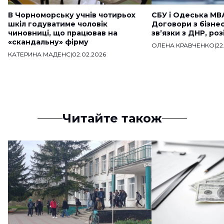
В Чорноморську учнів чотирьох
СБУ і Одеська МВ
шкіл годуватиме чоловік
Договори з бізне
чиновниці, що працював на
звʼязки з ДНР, ро
«скандальну» фірму
ОЛЕНА КРАВЧЕНКО
|
22
КАТЕРИНА МАДЕНС
|
02.02.2026
Читайте також