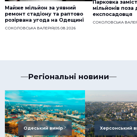
Парковка заміст
Майже мільйон за уявний
мільйонів поза
ремонт стадіону та раптово
експосадовця
розірвана угода на Одещині
СОКОЛОВСЬКА ВАЛЕР
СОКОЛОВСЬКА ВАЛЕРІЯ
|
05.08.2026
Регіональні новини
Одеський вимір
Херсонський в