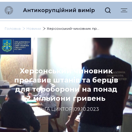
Антикорупційний вимір
Головна
Новини
Херсонський чиновник проґавив штанів та берців для тероборони на понад 2 мільйони гривень
Херсонський чиновник
проґавив штанів та берців
для тероборони на понад
2 мільйони гривень
ОЛЬГА ЦИКТОР
|
09.10.2023