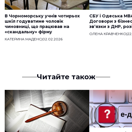
В Чорноморську учнів чотирьох
СБУ і Одеська МВ
шкіл годуватиме чоловік
Договори з бізне
чиновниці, що працював на
звʼязки з ДНР, ро
«скандальну» фірму
ОЛЕНА КРАВЧЕНКО
|
22
КАТЕРИНА МАДЕНС
|
02.02.2026
Читайте також