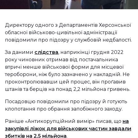
Директору одного з Департаментів Херсонської
обласної військово-цивільної адміністрації
повідомили про підозру у службовій недбалості.
За даними
слідства
, наприкінці грудня 2022
року чиновник отримав від постачальника
втричі менше військової форми для місцевої
тероборони, ніж було зазначено у накладній. Не
проконтролювавши цей процес, він проґавив
штанів та берців на понад 2,2 мільйона гривень.
Посадовцю повідомили про підозру й готують
клопотання про обрання запобіжного заходу.
Раніше «Антикорупційний вимір» писав, що
на
закупівлі ліжок для військових частин завдали
збитків на 2,5 мільйона
.