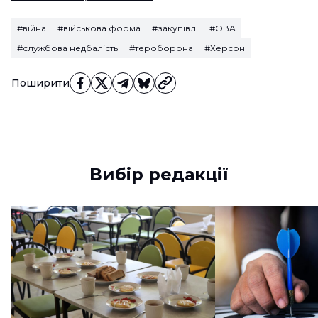
#війна
#військова форма
#закупівлі
#ОВА
#службова недбалість
#тероборона
#Херсон
Поширити
Вибір редакції