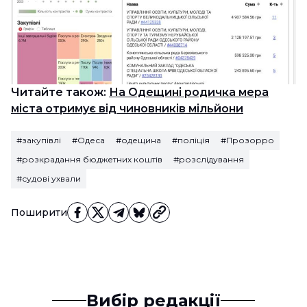
Читайте також:
На Одещині родичка мера
міста отримує від чиновників мільйони
#закупівлі
#Одеса
#одещина
#поліція
#Прозорро
#розкрадання бюджетних коштів
#розслідування
#судові ухвали
Поширити
Вибір редакції