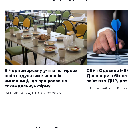
В Чорноморську учнів чотирьох
СБУ і Одеська МВ
шкіл годуватиме чоловік
Договори з бізне
чиновниці, що працював на
звʼязки з ДНР, ро
«скандальну» фірму
ОЛЕНА КРАВЧЕНКО
|
22
КАТЕРИНА МАДЕНС
|
02.02.2026