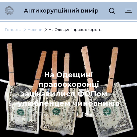
Антикорупційний вимір
Головна
Новини
На Одещині правоохоронці зацікавилися ФОПом — улюбленцем чиновників
На Одещині
правоохоронці
зацікавилися ФОПом —
улюбленцем чиновників
КАТЕРИНА МАДЕНС
|
18.10.2023