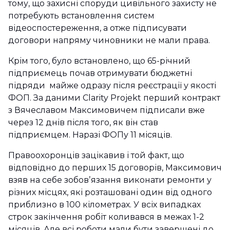
тому, що захисні споруди цивільного захисту не
потребують встановлення систем
відеоспостереження, а отже підписувати
договори напряму чиновники не мали права.
Крім того, було встановлено, що 65-річний
підприємець почав отримувати бюджетні
підряди майже одразу після реєстрації у якості
ФОП. За даними Clarity Projekt перший контракт
з Вячеславом Максимовичем підписали вже
через 12 днів після того, як він став
підприємцем. Наразі ФОПу 11 місяців.
Правоохоронців зацікавив і той факт, що
відповідно до перших 15 договорів, Максимович
взяв на себе зобовʼязання виконати ремонти у
різних місцях, які розташовані один від одного
приблизно в 100 кілометрах. У всіх випадках
строк закінчення робіт коливався в межах 1-2
місяців. Але всі роботи мали бути завершені до