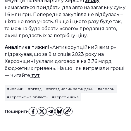
«Муніципальна варта» у Херсоні
знову
намагається придбати два авто на загальну суму
1,6 млн грн. Попередня закупівля не відбулась –
ніхто не взяв участь. Якщо і цього разу буде так,
то можна буде обрати «свого» продавця авто,
який продасть їх за потрібну ціну.
Аналітика тижня!
«Антикорупційний вимір»
підрахував, що за 9 місяців 2023 року на
Херсонщині уклали договорів на 3,76 млрд
бюджетних гривень. На що і як витрачали гроші
— читайте
тут
.
#новини
#огляд
#огляд новин за тиждень
#Херсон
#Херсонська область
#Херсонщина
Поширити