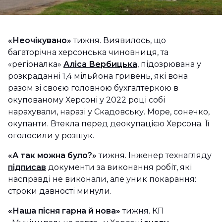
«Неочікувано»
тижня. Виявилось, що
багаторічна херсонська чиновниця, та
«регіоналка»
Аліса Вербицька
, підозрювана у
розкраданні 1,4 мільйона гривень, які вона
разом зі своєю головною бухгалтеркою в
окупованому Херсоні у 2022 році собі
нарахували, наразі у Скадовську. Море, сонечко,
окупанти. Втекла перед деокупацією Херсона. Її
оголосили у розшук.
«А так можна було?»
тижня. Інженер технагляду
підписав
документи за виконання робіт, які
насправді не виконали, але уник покарання:
строки давності минули.
«Наша пісня гарна й нова»
тижня. КП