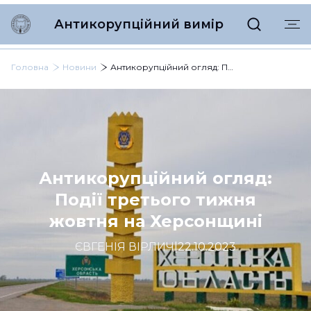
Антикорупційний вимір
Головна
Новини
Антикорупційний огляд: Події третього тижня жовтня на Херсонщині
Антикорупційний огляд:
Події третього тижня
жовтня на Херсонщині
ЄВГЕНІЯ ВІРЛИЧ
|
22.10.2023