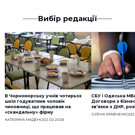
Вибір редакції
В Чорноморську учнів чотирьох
СБУ і Одеська МВ
шкіл годуватиме чоловік
Договори з бізне
чиновниці, що працював на
звʼязки з ДНР, ро
«скандальну» фірму
ОЛЕНА КРАВЧЕНКО
|
22
КАТЕРИНА МАДЕНС
|
02.02.2026