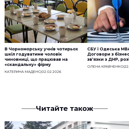
В Чорноморську учнів чотирьох
СБУ і Одеська МВ
шкіл годуватиме чоловік
Договори з бізне
чиновниці, що працював на
звʼязки з ДНР, ро
«скандальну» фірму
ОЛЕНА КРАВЧЕНКО
|
22
КАТЕРИНА МАДЕНС
|
02.02.2026
Читайте також