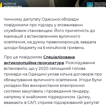
Чинному депутату Одеської облради
повідомили про підозру у зловживанні
службовим становищем. Його причетність до
махінацій з встановленням вуличного
освітлення, на думку правоохоронців, завдала
шкоди бюджету на 6 мільйонів гривень.
Про це повідомляє
Спеціалізована
антикорупційна прокуратура
. Розслідування
встановило, що у 2020 селищний голова
громади на Одещині уклав кілька договорів про
облаштування вуличного освітлення. Угоди були
укладені без використання електронної
системи закупівель і проведення тендеру,
напряму зі знайомим підрядником. Цьому,
вважають в САП, сприяв підозрюваний депутат.