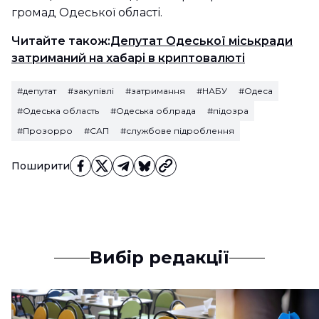
громад Одеської області.
Читайте також:
Депутат Одеської міськради
затриманий на хабарі в криптовалюті
#депутат
#закупівлі
#затримання
#НАБУ
#Одеса
#Одеська область
#Одеська облрада
#підозра
#Прозорро
#САП
#службове підроблення
Поширити
Вибір редакції