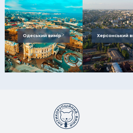
Одеський вимір
Херсонський в