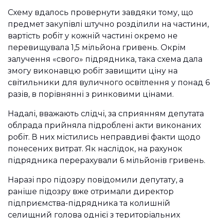
Схему вдалось провернути завдяки тому, що
предмет закупівлі штучно розділили на частини,
вартість робіт у кожній частині окремо не
перевищувала 1,5 мільйона гривень. Окрім
залучення «свого» підрядника, така схема дала
змогу виконавцю робіт завищити ціну на
світильники для вуличного освітлення у понад 6
разів, в порівнянні з ринковими цінами.
Надалі, вважають слідчі, за сприянням депутата
облрада прийняла підроблені акти виконаних
робіт. В них містились неправдиві факти щодо
понесених витрат. Як наслідок, на рахунок
підрядника перерахували 6 мільйонів гривень.
Наразі про підозру повідомили депутату, а
раніше підозру вже отримали директор
підприємства-підрядника та колишній
селищний голова однієї з територіальних