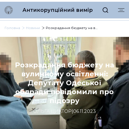
Антикорупційний вимір
Головна
Новини
Розкрадання бюджету на вуличному освітленні: Депутату Одеської облради повідомили про підозру
Розкрадання бюджету на
вуличному освітленні:
Депутату Одеської
облради повідомили про
підозру
ОЛЬГА ЦИКТОР
|
06.11.2023