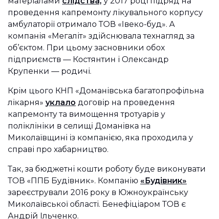
матеріалами
слідства,
у 2017 році підряд на
проведення капремонту лікувального корпусу
амбулаторії отримало ТОВ «Івеко-буд». А
компанія «Мегаліт» здійснювала технагляд за
об’єктом. При цьому засновники обох
підприємств — Костянтин і Олександр
Крупенки — родичі.
Крім цього КНП «Доманівська багатопрофільна
лікарня»
уклало
договір на проведення
капремонту та вимощення тротуарів у
поліклініки в селищі Доманівка на
Миколаївщині із компанією, яка проходила у
справі про хабарництво.
Так, за бюджетні кошти роботу буде виконувати
ТОВ «ППБ Будівник». Компанію
«Будівник»
зареєстрували 2016 року в Южноукраїнську
Миколаївської області. Бенефіціаром ТОВ є
Андрій Ільченко.