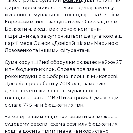
Також триває судовий
розгляд
над колишнім
директором миколаївського департаменту
житлово-комунального господарства Сергієм
Коренєвим, його заступником Олександром
Брижатим, ексдиректоркою компанії-
підрядника, а за сумісництвом депутаткою від
партії мера Одеси «Довіряй ділам» Мариною
Лозовенко та іншими фігурантами.
Сума корупційної оборудки складає майже 27
млн бюджетних грн. Справа пов’язана із
реконструкцією Соборної площі в Миколаєві.
Договір про роботи у 2019 році замовив
департамент житлово-комунального
господарства із ТОВ «Пик-строй». Сума угоди
склала 77,5 млн бюджетних грн.
За матеріалами
слідства,
знайти які можна в
судовому реєстрі, схема розпилу бюджетних
коштів досить примітивна: «використано