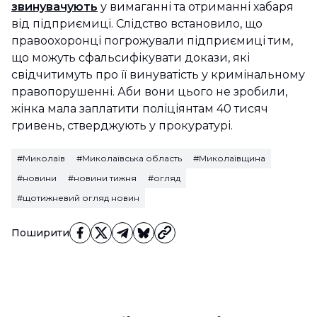
звинувачують
у вимаганні та отриманні хабаря
від підприємиці. Слідство встановило, що
правоохоронці погрожували підприємиці тим,
що можуть сфальсифікувати докази, які
свідчитимуть про її винуватість у кримінальному
правопорушенні. Аби вони цього не зробили,
жінка мала заплатити поліціянтам 40 тисяч
гривень, стверджують у прокуратурі.
#Миколаїв
#Миколаївська область
#Миколаївщина
#новини
#новини тижня
#огляд
#щотижневий огляд новин
Поширити