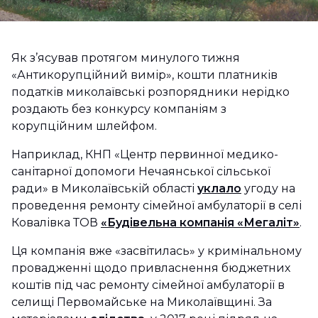
Як з’ясував протягом минулого тижня
«Антикорупційний вимір», кошти платників
податків миколаївські розпорядники нерідко
роздають без конкурсу компаніям з
корупційним шлейфом.
Наприклад, КНП «Центр первинної медико-
санітарної допомоги Нечаянської сільської
ради» в Миколаївській області
уклало
угоду на
проведення ремонту сімейної амбулаторії в селі
Ковалівка ТОВ
«Будівельна компанія «Мегаліт»
.
Ця компанія вже «засвітилась» у кримінальному
провадженні щодо привласнення бюджетних
коштів під час ремонту сімейної амбулаторії в
селищі Первомайське на Миколаївщині. За