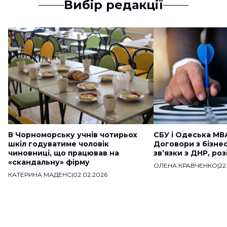
Вибір редакції
В Чорноморську учнів чотирьох
СБУ і Одеська МВ
шкіл годуватиме чоловік
Договори з бізне
чиновниці, що працював на
звʼязки з ДНР, ро
«скандальну» фірму
ОЛЕНА КРАВЧЕНКО
|
22
КАТЕРИНА МАДЕНС
|
02.02.2026