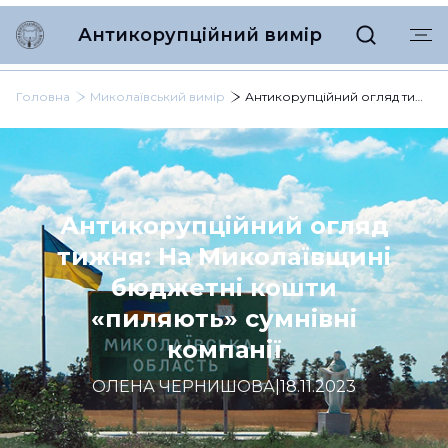
Антикорупційний вимір
Головна
Миколаївський вимір
Антикорупційний огляд тижня: На Миколаївщині бюджетні кошти «пиляють» сумнівні компанії
Антикорупційний огляд
тижня: На Миколаївщині
бюджетні кошти
«пиляють» сумнівні
компанії
ОЛЕНА ЧЕРНИШОВА
|
18.11.2023