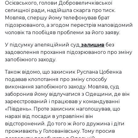
Осієвського, голови Добровеличківської
селищної ради, надійшла скарга про тиск.
Мовляв, спершу йому телефонував брат
підозрюваного, а згодом перестрів маловідомий
чоловік та пообіцяв проблеми за його заяву.
У підсумку апеляційний суд
залишив
без
задоволення прохання підозрюваного про зміну
запобіжного заходу.
Також відомо, що захисник Руслана Цобенка
подавав клопотання про зміну способу
виконання запобіжного заходу. Мовляв, суд
заборонив йому відлучатися з Одещини, де він
зареєстрований і працював у командуванні
«Південь». Проте захисник наголошував, що
наразі від посади в управлінні він
відсторонений. До того ж його дружина і діти
проживають у Голованівську. Тому просив