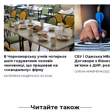
В Чорноморську учнів чотирьох
СБУ і Одеська МВ
шкіл годуватиме чоловік
Договори з бізне
чиновниці, що працював на
звʼязки з ДНР, ро
«скандальну» фірму
ОЛЕНА КРАВЧЕНКО
|
22
КАТЕРИНА МАДЕНС
|
02.02.2026
Читайте також