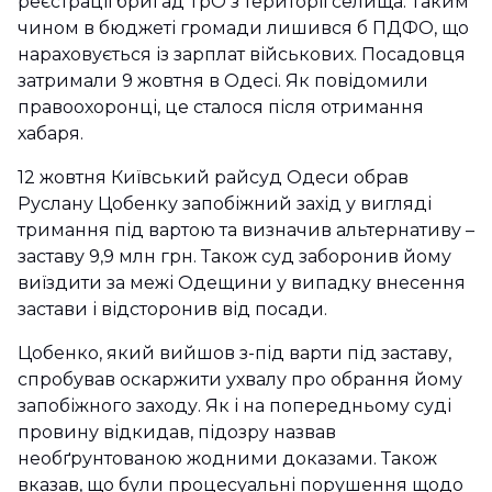
реєстрації бригад ТрО з території селища. Таким
чином в бюджеті громади лишився б ПДФО, що
нараховується із зарплат військових. Посадовця
затримали 9 жовтня в Одесі. Як повідомили
правоохоронці, це сталося після отримання
хабаря.
12 жовтня Київський райсуд Одеси обрав
Руслану Цобенку запобіжний захід у вигляді
тримання під вартою та визначив альтернативу –
заставу 9,9 млн грн. Також суд заборонив йому
виїздити за межі Одещини у випадку внесення
застави і відсторонив від посади.
Цобенко, який вийшов з-під варти під заставу,
спробував оскаржити ухвалу про обрання йому
запобіжного заходу. Як і на попередньому суді
провину відкидав, підозру назвав
необґрунтованою жодними доказами. Також
вказав, що були процесуальні порушення щодо