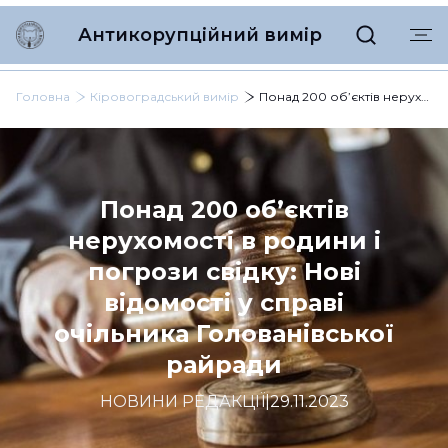
Антикорупційний вимір
Головна
Кіровоградський вимір
Понад 200 об’єктів нерухомості в родини і погрози свідку: Нові відомості у справі очільника Голованівської райради
Понад 200 об’єктів
нерухомості в родини і
погрози свідку: Нові
відомості у справі
очільника Голованівської
райради
НОВИНИ РЕДАКЦІЇ
|
29.11.2023