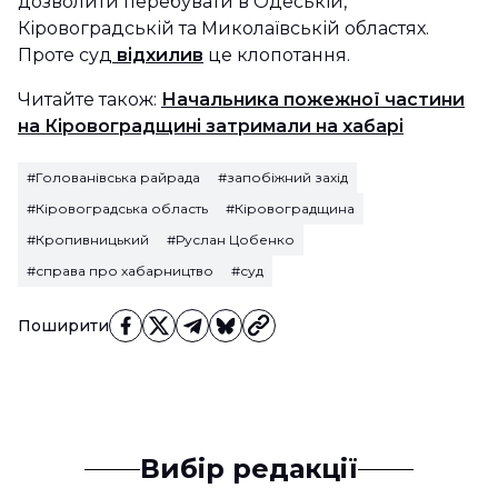
дозволити перебувати в Одеській,
Кіровоградській та Миколаївській областях.
Проте суд
відхилив
це клопотання.
Читайте також:
Начальника пожежної частини
на Кіровоградщині затримали на хабарі
#Голованівська райрада
#запобіжний захід
#Кіровоградська область
#Кіровоградщина
#Кропивницький
#Руслан Цобенко
#справа про хабарництво
#суд
Поширити
Вибір редакції