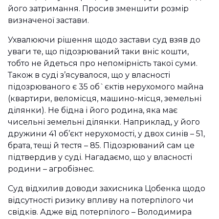
його затримання. Просив зменшити розмір
визначеної застави.
Ухвалюючи рішення щодо застави суд взяв до
уваги те, що підозрюваний таки вніс кошти,
тобто не йдеться про непомірність такої суми.
Також в суді з’ясувалося, що у власності
підозрюваного є 35 об`єктів нерухомого майна
(квартири, веломісця, машино-місця, земельні
ділянки). Не бідна і його родина, яка має
чисельні земельні ділянки. Наприклад, у його
дружини 41 об’єкт нерухомості, у двох синів – 51,
брата, тещі й тестя – 85. Підозрюваний сам це
підтвердив у суді. Нагадаємо, що у власності
родини – агробізнес.
Суд відхилив доводи захисника Цобенка щодо
відсутності ризику впливу на потерпілого чи
свідків. Адже від потерпілого – Володимира