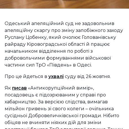
Одеський апеляційний суд не задовольнив
апеляційну скаргу про зміну запобіжного заходу
Руслану Цобенку, який очолює Голованівську
райраду Кіровоградської області й працює
начальником відділення по роботі з
добровольчими формуваннями військової
частини сил ТрО «Південь» в Одесі.
Про це йдеться в
ухвалі
суду від 26 жовтня.
Як
писав
«Антикорупційний вимір»,
посадовець є підозрюваним у справі про
хабарництво. За версією слідства, вимагав
мільйон гривень зі свого колеги – очільника
сусідньої Добровеличківської громади. Нібито
обіцяв не вчиняти ніяких дій для зміни