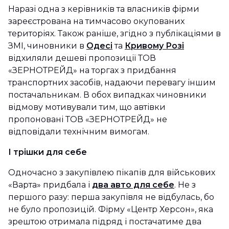
Наразі одна з керівників та власників фірми
зареєстрована на тимчасово окупованих
територіях. Також раніше, згідно з публікаціями в
ЗМІ, чиновники в
Одесі
та
Кривому Розі
відхиляли дешеві пропозиції ТОВ
«ЗЕРНОТРЕЙД» на торгах з придбання
транспортних засобів, надаючи перевагу іншим
постачальникам. В обох випадках чиновники
відмову мотивували тим, що автівки
пропоновані ТОВ «ЗЕРНОТРЕЙД» не
відповідали технічним вимогам.
І трішки для себе
Одночасно з закупівлею пікапів для військових
«Варта» придбала і
два авто для себе
. Не з
першого разу: перша закупівля не відбулась, бо
не було пропозицій. Фірму «Центр Херсон», яка
зрештою отримала підряд і постачатиме два