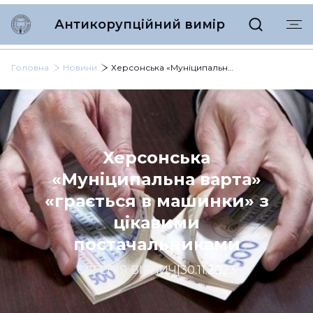
Антикорупційний вимір
Головна
Новини
Херсонська «Муніципальна варта» «грається в машинки» з цікавими постачальниками
Херсонська
«Муніципальна варта»
«грається в машинки» з
цікавими
постачальниками
ЄВГЕНІЯ ВІРЛИЧ
|
30.11.2023