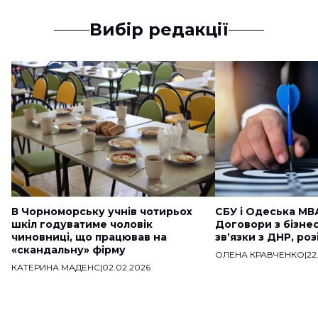
Вибір редакції
В Чорноморську учнів чотирьох
СБУ і Одеська МВ
шкіл годуватиме чоловік
Договори з бізне
чиновниці, що працював на
звʼязки з ДНР, ро
«скандальну» фірму
ОЛЕНА КРАВЧЕНКО
|
22
КАТЕРИНА МАДЕНС
|
02.02.2026