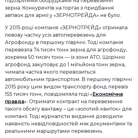
підозрілими оборудками на перевезенні
зерна. Конкурентів на торгах з придбання
автівок для армії у «ЗЕРНОТРЕЙДА» не було.
У 2015 році компанія «ЗЕРНОТРЕЙД» отримала
левову частку усіх автоперевезень для
Агрофонду в першому півріччі. Тоді компанія
перевезла 74 тисяч тонн зерна для агрофонду,
зокрема 50 тисяч тонн — із зони АТО. Щорічно
агрофонд закуповує до 1 мільйона тонн зерна,
чимала частка якого перевозиться
автомобільним транспортом. В першому півріччі
2015 року цим видом транспорту фонд перевіз
155 тисяч тонн, повідомляла тоді «
Економічна
правда
». Отримати контракт на перевезення
такого обсягу вантажу – це «золотий квиток» для
компанії. Тоді журналісти видання доводили
наявність невідповідностей між документами та
реальними маршрутами перевезень.