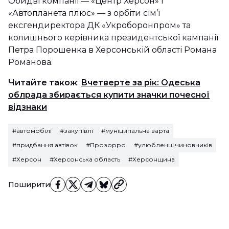
Обидві компанії — «Центр Херсон» і
«Автопланета плюс» — з орбіти сім’ї
ексгендиректора ДК «Укроборонпром» та
колишнього керівника президентської кампанії
Петра Порошенка в Херсонській області Романа
Романова.
Читайте також
:
Вчетверте за рік: Одеська
облрада збирається купити значки почесної
відзнаки
#автомобілі
#закупівлі
#муніципальна варта
#придбання автівок
#Прозорро
#улюбленці чиновників
#Херсон
#Херсонська область
#Херсонщина
Поширити