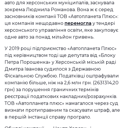
авто для херсонських муніципалів, заснувала
зокрема Людмила Романова. Вона ж є серед
засновників компанії ТОВ «Автопланета Плюс»:
ця компанія нещодавно
перемогла
у тендері
херсонського управління освіти, яке закуповує
одне авто за понад мільйон гривень.
У 2019 році підприємство «Автопланета Плюс»
під керівництвом тоді ще депутата від «Блоку
Петра Порошенка» у Херсонській міській раді
Дмитра Іванова судилося з Державною
Фіскальною Службою. Податківці оштрафували
компанію більше, ніж на 2,6 млн грн. (2631314,20
грн) за порушення граничних термінів
реєстрації податкових накладних/розрахунків.
ТОВ «Автопланета плюс» намагалося через суд
визнати протиправним та скасувати штраф, але
в першій інстанції справу програло.