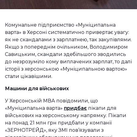
Комунальне підприємство «Муніципальна
варта» в Херсоні систематично привертає увагу:
як не скандалами з зарплатнею, так закупівлями.
Якщо з попереднім очільником, Володимиром
Савицьким, скандали здебільшого зводились
до незрозуміло кому виплачених зарплат, то далі
історії з херсонською «Муніципальною вартою»
стали цікавішими.
Машини для військових
У Херсонській МВА повідомили, що
«Муніципальна варта»
придбає
пікапи для
військових на херсонському напрямку. Пікапи
на понад 21 млн грн придбали у компанії
«ЗЕРНОТРЕЙД», яку ЗМІ пов’язували з