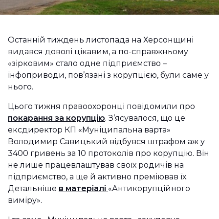
Останній тиждень листопада на Херсонщині
видався доволі цікавим, а по-справжньому
«зірковим» стало одне підприємство –
інфоприводи, пов’язані з корупцією, були саме у
нього.
Цього тижня правоохоронці повідомили про
покарання за корупцію
. З’ясувалося, що це
ексдиректор КП «Муніципальна варта»
Володимир Савицький відбувся штрафом аж у
3400 гривень за 10 протоколів про корупцію. Він
не лише працевлаштував своїх родичів на
підприємство, а ще й активно преміював їх.
Детальніше
в матеріалі
«Антикорупційного
виміру».