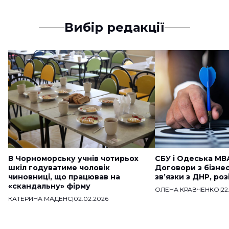
Вибір редакції
В Чорноморську учнів чотирьох
СБУ і Одеська МВ
шкіл годуватиме чоловік
Договори з бізне
чиновниці, що працював на
звʼязки з ДНР, ро
«скандальну» фірму
ОЛЕНА КРАВЧЕНКО
|
22
КАТЕРИНА МАДЕНС
|
02.02.2026