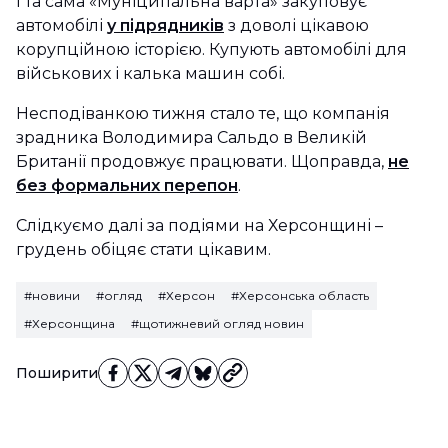
І та сама «Муніципальна варта» закуповує
автомобілі
у підрядників
з доволі цікавою
корупційною історією. Купують автомобілі для
військових і калька машин собі.
Несподіванкою тижня стало те, що компанія
зрадника Володимира Сальдо в Великій
Британії продовжує працювати. Щоправда,
не
без формальних перепон
.
Слідкуємо далі за подіями на Херсонщині –
грудень обіцяє стати цікавим.
#новини
#огляд
#Херсон
#Херсонська область
#Херсонщина
#щотижневий огляд новин
Поширити