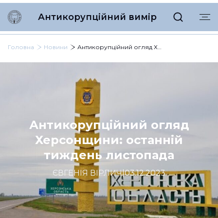
Антикорупційний вимір
Головна
Новини
Антикорупційний огляд Херсонщини: останній тиждень листопада
Антикорупційний огляд
Херсонщини: останній
тиждень листопада
ЄВГЕНІЯ ВІРЛИЧ
|
03.12.2023