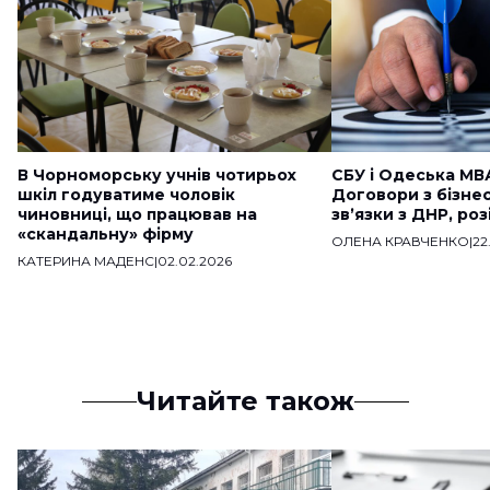
В Чорноморську учнів чотирьох
СБУ і Одеська МВ
шкіл годуватиме чоловік
Договори з бізне
чиновниці, що працював на
звʼязки з ДНР, ро
«скандальну» фірму
ОЛЕНА КРАВЧЕНКО
|
22
КАТЕРИНА МАДЕНС
|
02.02.2026
Читайте також