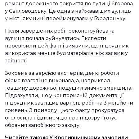
ремонт дорожнього покриття по вулиці Єгорова
у Світловодську. Це одна з найжвавіших вулиць
у місті, яку нині перейменували у Городоцьку.
Після завершених робіт реконструйована
вулиця почала руйнуватись. Експерти
перевірили цей факт і виявили, що підрядник
використав менше будматеріалів, ніж заявив у
звітності.
Зокрема за версією експертів, деякі роботи
фірма взагалі не виконала, а, наприклад,
товщину дорожньої подушки значно зменшила.
Підрахували, що у кошторисній документації
підрядник завищив вартість робіт на 3 мільйони
гривень. З приводу цього факту прокуратура
оголосила підприємцю про підозру і готує
обрання запобіжного заходу.
Читайте також:
У Кропивницькому замовили