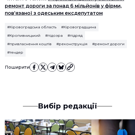
ремонт дороги за понад 6 мільйонів у фірми,
пов’язаної з одеським ексдепутатом
#Кіровоградська область
#Кіровоградщина
#Кропивницький
#підозра
#підряд
#привласнення коштів
#реконструкція
#ремонт дороги
#тендер
Поширити
Вибір редакції