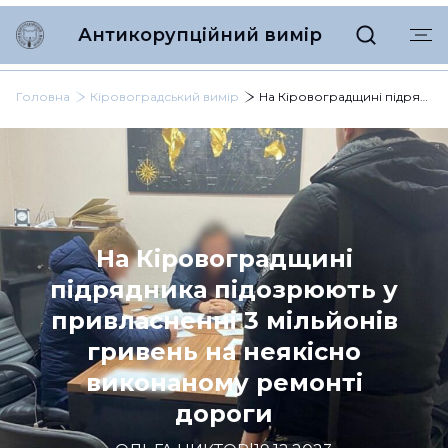
Антикорупційний вимір
Головна
Кіровоградський вимір
На Кіровоградщині підрядника підозрюють у привласненні 3 мільйонів гривень на неякісно виконаному ремонті дороги
На Кіровоградщині
підрядника підозрюють у
привласненні 3 мільйонів
гривень на неякісно
виконаному ремонті
дороги