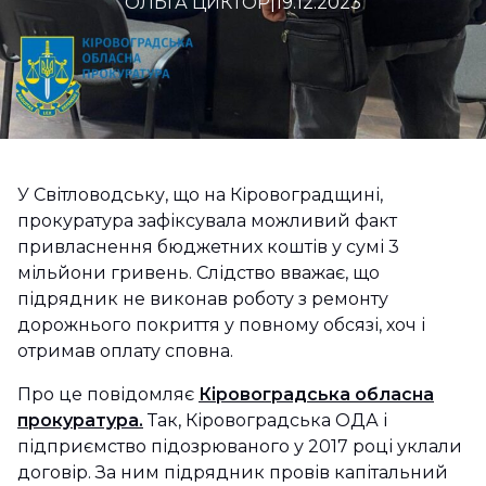
ОЛЬГА ЦИКТОР
|
19.12.2023
У Світловодську, що на Кіровоградщині,
прокуратура зафіксувала можливий факт
привласнення бюджетних коштів у сумі 3
мільйони гривень. Слідство вважає, що
підрядник не виконав роботу з ремонту
дорожнього покриття у повному обсязі, хоч і
отримав оплату сповна.
Про це повідомляє
Кіровоградська обласна
прокуратура.
Так, Кіровоградська ОДА і
підприємство підозрюваного у 2017 році уклали
договір. За ним підрядник провів капітальний