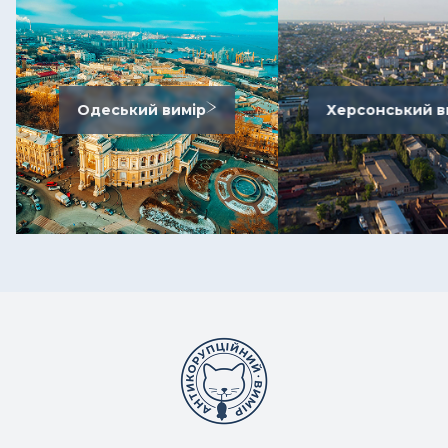
Одеський вимір
Херсонський в