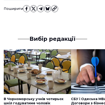
Поширити
Вибір редакції
В Чорноморську учнів чотирьох
СБУ і Одеська МВ
шкіл годуватиме чоловік
Договори з бізне