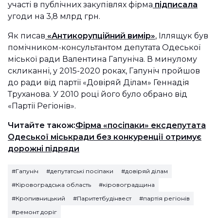
участі в публічних закупівлях фірма
підписала
угоди на 3,8 млрд грн.
Як писав
«Антикорупційний вимір»
, Іллящук був
помічником-консультантом депутата Одеської
міської ради Валентина Гапуніча. В минулому
скликанні, у 2015-2020 роках, Гапуніч пройшов
до ради від партії «Довіряй Ділам» Геннадія
Труханова. У 2010 році його було обрано від
«Партії Регіонів».
Читайте також:
Фірма «посіпаки» ексдепутата
Одеської міськради без конкуренції отримує
дорожні підряди
#Гапуніч
#депутатські посіпаки
#довіряй ділам
#Кіровоградська область
#кіровоградщина
#Кропивницький
#Паритетбудінвест
#партія регіонів
#ремонт доріг