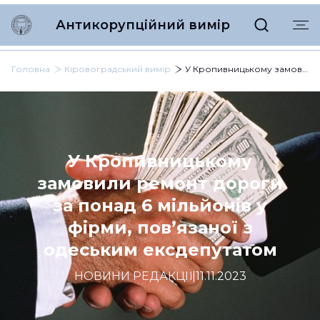
Антикорупційний вимір
Головна
Кіровоградський вимір
У Кропивницькому замовили ремонт дороги за понад 6 мільйонів у фірми, пов’язаної з одеським ексдепутатом
У Кропивницькому
замовили ремонт дороги
за понад 6 мільйонів у
фірми, пов’язаної з
одеським ексдепутатом
НОВИНИ РЕДАКЦІЇ
|
11.11.2023