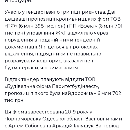
й тротуари.
Участь у тендері взяло три підприємства. Дві
дешевші пропозиції кропивницьких фірм ТОВ
«ПФ» (6 млн 398 тис. грн) і ПП «Ефект» (6 млн 701
тис. грн) управління ЖКГ відхилило через
порушення в поданій ними тендерній
документації. Як ідеться в протоколах
відхилення, підрядники не правильно
розрахували кошторис, вказали не ті
будматеріали, які вимагалися.
Відтак тендер планують віддати ТОВ
«Будівельна фірма Паритетбудінвест»,
пропозиція якого була найдорожча – 6 млн 702
тис. грн.
Ця фірма зареєстрована 2019 року у
Чорноморську Одеської області. Засновниками
є Артем Соболєв та Аркадій Іллящук. За період