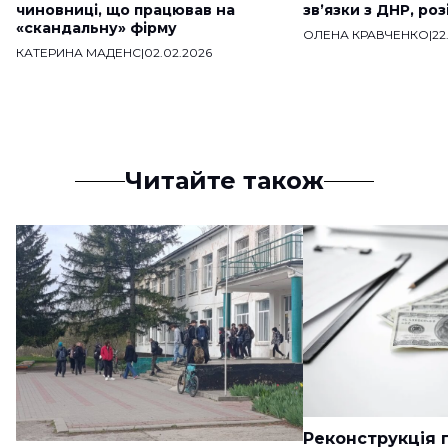
чиновниці, що працював на
звʼязки з ДНР, ро
«скандальну» фірму
ОЛЕНА КРАВЧЕНКО
|
22
КАТЕРИНА МАДЕНС
|
02.02.2026
Читайте також
Реконструкція п