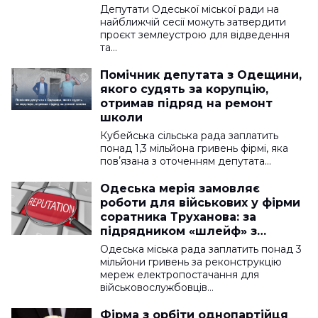
Депутати Одеської міської ради на
найближчій сесії можуть затвердити
проєкт землеустрою для відведення
та…
Помічник депутата з Одещини,
якого судять за корупцію,
отримав підряд на ремонт
школи
Кубейська сільська рада заплатить
понад 1,3 мільйона гривень фірмі, яка
повʼязана з оточенням депутата…
Одеська мерія замовляє
роботи для військових у фірми
соратника Труханова: за
підрядником «шлейф» з
кримінальних проваджень
Одеська міська рада заплатить понад 3
мільйони гривень за реконструкцію
мереж електропостачання для
військовослужбовців…
Фірма з орбіти однопартійця