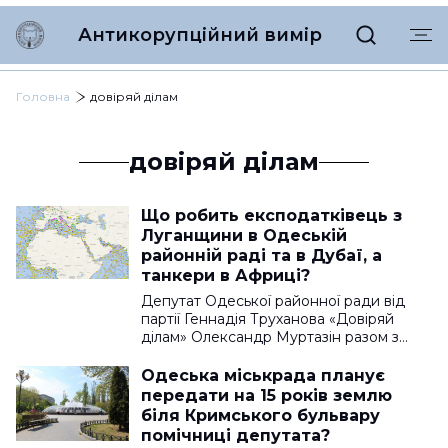
Антикорупційний вимір
Головна
довіряй ділам
довіряй ділам
Що робить експодатківець з
Луганщини в Одеській
районній раді та в Дубаї, а
танкери в Африці?
Депутат Одеської районної ради від
партії Геннадія Труханова «Довіряй
ділам» Олександр Муртазін разом з…
Одеська міськрада планує
передати на 15 років землю
біля Кримського бульвару
помічниці депутата?