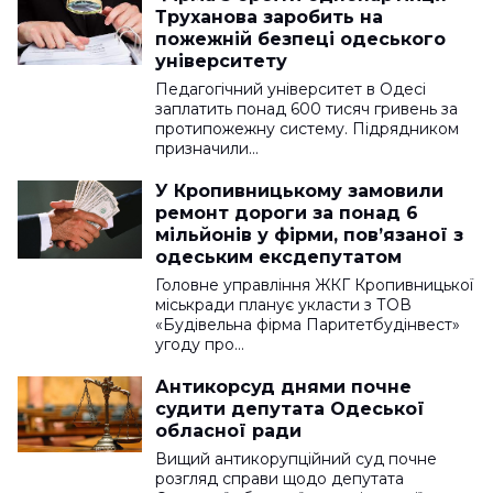
Труханова заробить на
пожежній безпеці одеського
університету
Педагогічний університет в Одесі
заплатить понад 600 тисяч гривень за
протипожежну систему. Підрядником
призначили…
У Кропивницькому замовили
ремонт дороги за понад 6
мільйонів у фірми, пов’язаної з
одеським ексдепутатом
Головне управління ЖКГ Кропивницької
міськради планує укласти з ТОВ
«Будівельна фірма Паритетбудінвест»
угоду про…
Антикорсуд днями почне
судити депутата Одеської
обласної ради
Вищий антикорупційний суд почне
розгляд справи щодо депутата