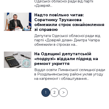
Одеської обласної ради від партії
«Довіряй…
Надто повільно читав:
Соратнику Труханова
обмежили строк ознайомлення
зі справою
Депутата Одеської обласної ради від
партії «Довіряй ділам» Дмитра Чапіра
обмежили в строках на…
На Одещині депутатській
«подрузі» віддали підряд на
ремонт укриття
Відділ освіти Лиманської селищної ради
в Роздільнянському районі уклав угоду
на капремонт і облаштування…
1
2