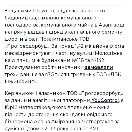
За даними Prozorro, відділ капітального
будівництва, житлово-комунального
господарства, комунального майна в Авангарді
напряму віддав підряд з капітального ремонту
дороги в селі Прилиманське ТОВ
«Прогресдорбуд». За понад 1,42 мільйона фірма
має відремонтувати частину вулиці Молодіжна
на ділянці між будинками №118 та №142.
Проєктування робіт чиновники
замовляли
трохи раніше за 47,5 тисяч гривень у ТОВ «ЛБК
Інжиніринг».
Керівником і власником ТОВ «Прогресдорбуд»,
за даними аналітичної платформи
YouControl
, є
Юрій Четвертаков, якого впевнено можна
віднести до оточення скандальновідомого
бізнесмена Араіка Амірханяна. Четвертаков за
сумісництвом з 2017 року очолює КМП