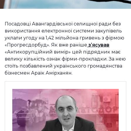
Посадовці Авангардівської селищної ради без
використання електронної системи закупівель
уклали угоду на 1,42 мільйона гривень з фірмою
«Прогресдорбуд». Як вже раніше
зʼясував
«Антикорупційний вимір» цей підрядник має
велику кількість ознак фірми-прокладки. За нею
стоїть позбавлений українського громадянства
бізнесмен Араїк Амірханян.