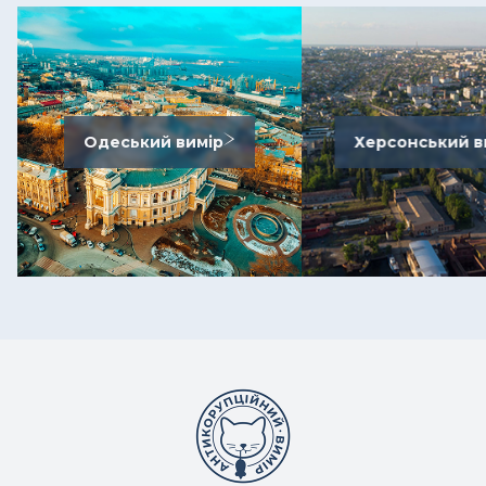
Одеський вимір
Херсонський в