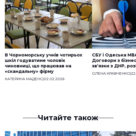
В Чорноморську учнів чотирьох
СБУ і Одеська МВ
шкіл годуватиме чоловік
Договори з бізне
чиновниці, що працював на
звʼязки з ДНР, ро
«скандальну» фірму
ОЛЕНА КРАВЧЕНКО
|
22
КАТЕРИНА МАДЕНС
|
02.02.2026
Читайте також