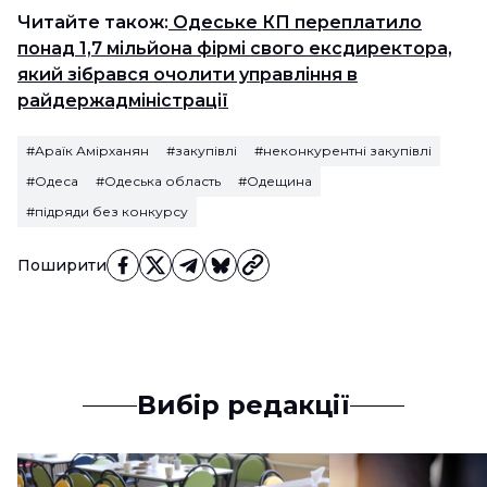
Читайте також:
Одеське КП переплатило
понад 1,7 мільйона фірмі свого ексдиректора,
який зібрався очолити управління в
райдержадміністрації
#Араїк Амірханян
#закупівлі
#неконкурентні закупівлі
#Одеса
#Одеська область
#Одещина
#підряди без конкурсу
Поширити
Вибір редакції