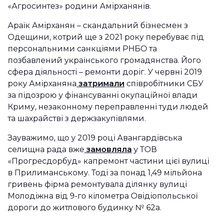
«Агросинтез» родини Амірханянів.
Араїк Амірханян – скандальний бізнесмен з
Одещини, котрий ще з 2021 року перебуває під
персональними санкціями РНБО та
позбавлений українського громадянства. Його
сфера діяльності – ремонти доріг. У червні 2019
року Амірханяна
затримали
співробітники СБУ
за підозрою у фінансуванні окупаційної влади
Криму, незаконному переправленні туди людей
та шахрайстві з держзакупівлями.
Зауважимо, що у 2019 році Авангардівська
селищна рада вже
замовляла
у ТОВ
«Прогресдорбуд» капремонт частини цієї вулиці
в Прилиманському. Тоді за понад 1,49 мільйона
гривень фірма ремонтувала ділянку вулиці
Молодіжна від 9-го кілометра Овідіопольської
дороги до житлового будинку № 62а.