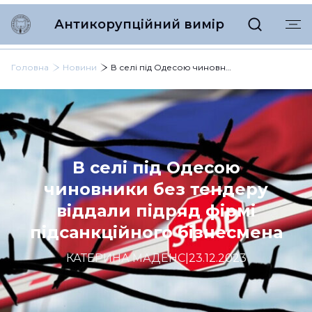
Антикорупційний вимір
Головна
Новини
В селі під Одесою чиновники без тендеру віддали підряд фірмі підсанкційного бізнесмена
В селі під Одесою
чиновники без тендеру
віддали підряд фірмі
підсанкційного бізнесмена
КАТЕРИНА МАДЕНС
|
23.12.2023